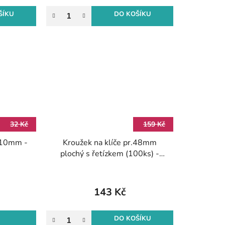
ŠÍKU
DO KOŠÍKU
32 Kč
159 Kč
x10mm -
Kroužek na klíče pr.48mm
plochý s řetízkem (100ks) -
Antique Bronze
143 Kč
DO KOŠÍKU