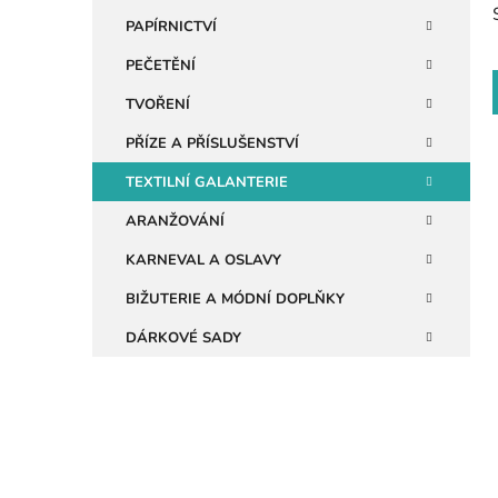
n
PAPÍRNICTVÍ
e
PEČETĚNÍ
l
TVOŘENÍ
PŘÍZE A PŘÍSLUŠENSTVÍ
TEXTILNÍ GALANTERIE
i
ARANŽOVÁNÍ
KARNEVAL A OSLAVY
BIŽUTERIE A MÓDNÍ DOPLŇKY
DÁRKOVÉ SADY