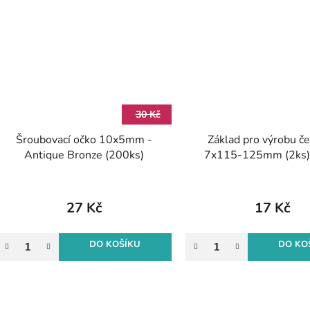
30 Kč
Šroubovací očko 10x5mm -
Základ pro výrobu č
Antique Bronze (200ks)
7x115-125mm (2ks) 
27 Kč
17 Kč
DO KOŠÍKU
DO KO