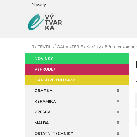
Přejít
Návody
na
obsah
Domů
/
TEXTILNÍ GALANTERIE
/
Korálky
/
Bižuterní kompon
P
K
Přeskočit
NOVINKY
a
kategorie
o
t
VÝPRODEJ
s
e
t
DÁRKOVÉ POUKAZY
g
r
o
GRAFIKA
a
r
KERAMIKA
i
n
e
n
KRESBA
í
MALBA
p
OSTATNÍ TECHNIKY
a