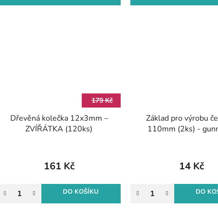
179 Kč
Dřevěná kolečka 12x3mm –
Základ pro výrobu č
ZVÍŘÁTKA (120ks)
110mm (2ks) - gun
161 Kč
14 Kč
DO KOŠÍKU
DO KO