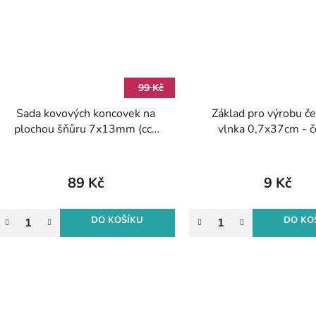
99 Kč
Sada kovových koncovek na
Základ pro výrobu č
plochou šňůru 7x13mm (cca
vlnka 0,7x37cm - č
90ks)
89 Kč
9 Kč
DO KOŠÍKU
DO KO