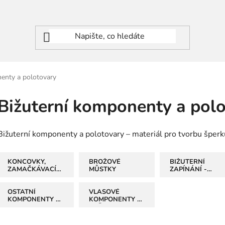
enty a polotovary
Bižuterní komponenty a pol
Bižuterní komponenty a polotovary – materiál pro tvorbu šperk
KONCOVKY,
BROŽOVÉ
BIŽUTERNÍ
ZAMAČKÁVACÍ
MŮSTKY
ZAPÍNÁNÍ -
ROKAJL A
KARABINKY A
SPOJOVACÍ
MAGNETICKÉ
KROUŽKY
OSTATNÍ
VLASOVÉ
KOMPONENTY A
KOMPONENTY A
POLOTOVARY
KVĚTY