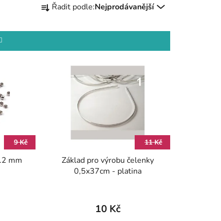
Řadit podle:
Nejprodávanější
a
z
e
n
í
p
r
o
d
u
k
9 Kč
11 Kč
t
r.2 mm
Základ pro výrobu čelenky
ů
0,5x37cm - platina
10 Kč