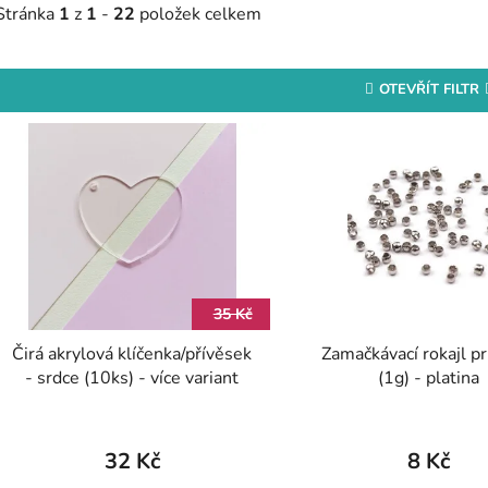
Stránka
1
z
1
-
22
položek celkem
OTEVŘÍT FILTR
V
ý
p
s
p
r
35 Kč
o
Čirá akrylová klíčenka/přívěsek
Zamačkávací rokajl p
d
- srdce (10ks) - více variant
(1g) - platina
u
k
t
32 Kč
8 Kč
ů