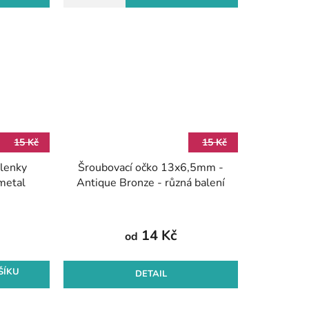
15 Kč
15 Kč
elenky
Šroubovací očko 13x6,5mm -
metal
Antique Bronze - různá balení
14 Kč
od
ŠÍKU
DETAIL