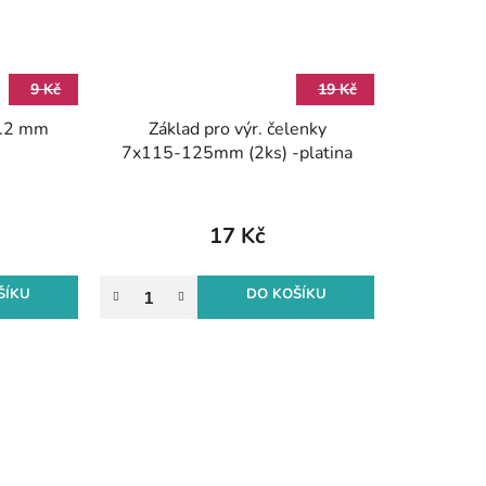
9 Kč
19 Kč
r.2 mm
Základ pro výr. čelenky
7x115-125mm (2ks) -platina
17 Kč
ŠÍKU
DO KOŠÍKU