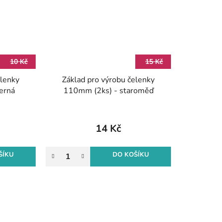
10 Kč
15 Kč
elenky
Základ pro výrobu čelenky
erná
110mm (2ks) - staroměď
14 Kč
ŠÍKU
DO KOŠÍKU