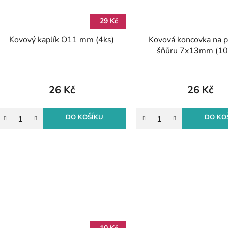
29 Kč
Kovový kaplík O11 mm (4ks)
Kovová koncovka na 
šňůru 7x13mm (10k
platina
26 Kč
26 Kč
DO KOŠÍKU
DO KO