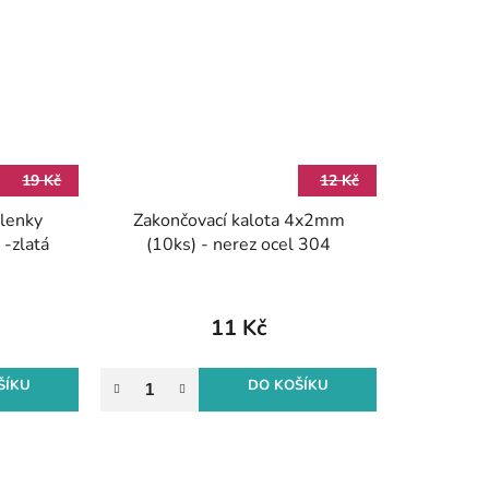
19 Kč
12 Kč
elenky
Zakončovací kalota 4x2mm
-zlatá
(10ks) - nerez ocel 304
11 Kč
ŠÍKU
DO KOŠÍKU