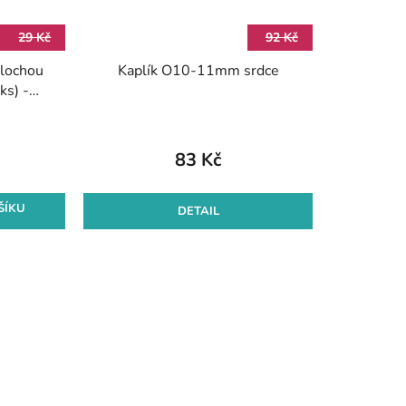
29 Kč
92 Kč
plochou
Kaplík O10-11mm srdce
s) -
83 Kč
ŠÍKU
DETAIL