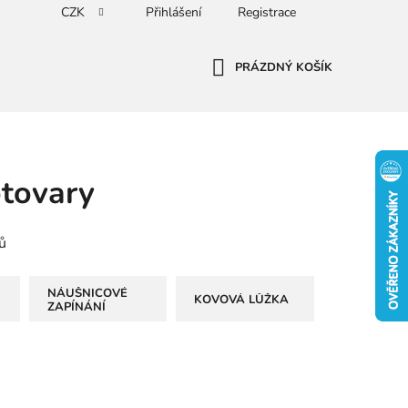
CZK
Přihlášení
Registrace
PRÁZDNÝ KOŠÍK
NÁKUPNÍ
KOŠÍK
otovary
ů
NÁUŠNICOVÉ
KOVOVÁ LŮŽKA
ZAPÍNÁNÍ
Ř