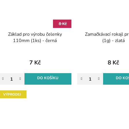
8 Kč
Základ pro výrobu čelenky
Zamačkávací rokajl p
110mm (1ks) - černá
(1g) - zlatá
7 Kč
8 Kč
DO KOŠÍKU
DO KO
VÝPRODEJ