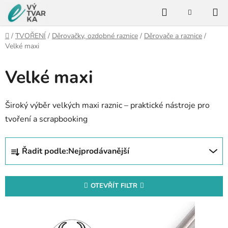
Přejít
Hledat
na
NÁKUPNÍ
KOŠÍK
obsah
Domů
/
TVOŘENÍ
/
Děrovačky, ozdobné raznice
/
Děrovače a raznice
/
Velké maxi
Velké maxi
Široký výběr velkých maxi raznic – praktické nástroje pro
tvoření a scrapbooking
Ř
Řadit podle:
Nejprodávanější
a
z
e
OTEVŘÍT FILTR
n
V
í
ý
p