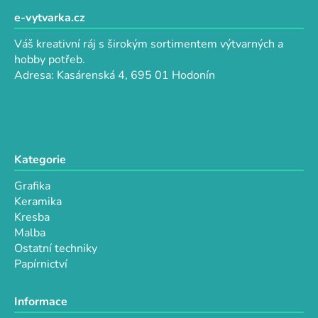
á
í
í
p
e-vytvarka.cz
p
a
r
Váš kreativní ráj s širokým sortimentem výtvarných a
t
v
hobby potřeb.
k
í
Adresa: Kasárenská 4, 695 01 Hodonín
y
v
ý
p
i
Kategorie
s
u
Grafika
Keramika
Kresba
Malba
Ostatní techniky
Papírnictví
Informace