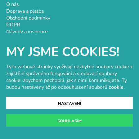
O nás
Doprava a platba
Obchodní podmínky
GDPR
Návody a inspirace
Hodnocení obchodu
Velkoobchod
MY JSME COOKIES!
Kontakt
Kontakt
Tyto webové stránky využívají nezbytné soubory cookie k
objednavky@e-vytvarka.cz
zajištění správného fungování a sledovací soubory
+420 725 657 656
cookie, abychom pochopili, jak s nimi komunikujete. Ty
+420 776 848 482
budou nastaveny až po odsouhlasení souborů
cookie
.
Facebook
NASTAVENÍ
SOUHLASÍM
Velkoobchod s korálky a komponenty
Tvořit je radost