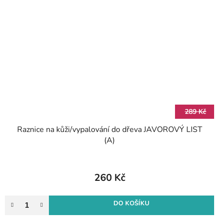
289 Kč
Raznice na kůži/vypalování do dřeva JAVOROVÝ LIST
(A)
260 Kč
DO KOŠÍKU