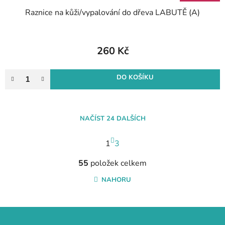
Raznice na kůži/vypalování do dřeva LABUTĚ (A)
260 Kč
DO KOŠÍKU
NAČÍST 24 DALŠÍCH
S
1
t
3
r
O
á
55
položek celkem
v
n
l
NAHORU
k
á
o
d
v
a
Z
á
c
n