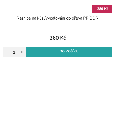
289 Kč
Raznice na kůži/vypalování do dřeva PŘÍBOR
260 Kč
DO KOŠÍKU