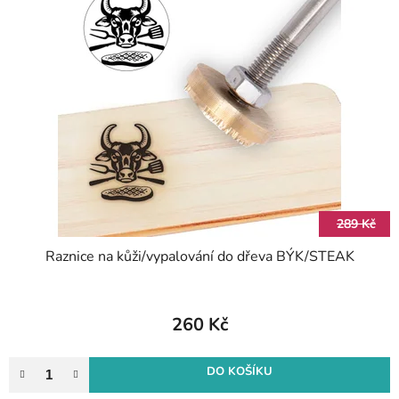
p
r
i
o
s
d
p
u
r
k
o
t
d
ů
u
k
t
289 Kč
ů
Raznice na kůži/vypalování do dřeva BÝK/STEAK
260 Kč
DO KOŠÍKU