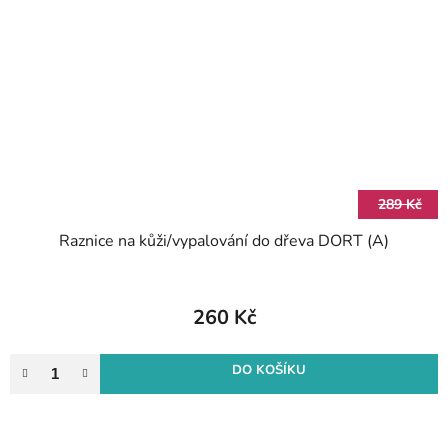
289 Kč
Raznice na kůži/vypalování do dřeva DORT (A)
260 Kč
DO KOŠÍKU