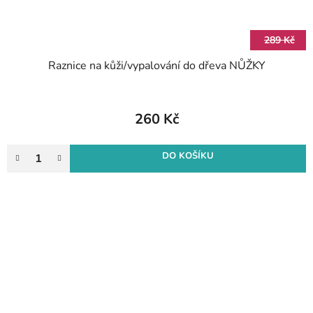
289 Kč
Raznice na kůži/vypalování do dřeva NŮŽKY
260 Kč
DO KOŠÍKU