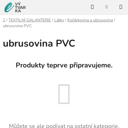
Přejít
Hledat
na
NÁKUPNÍ
KOŠÍK
obsah
Domů
/
TEXTILNÍ GALANTERIE
/
Látky
/
Kočárkovina a ubrusovina
/
ubrusovina PVC
ubrusovina PVC
Produkty teprve připravujeme.
Můžete se ale podívat na ostatní kategorie.