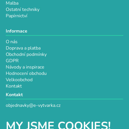
Malba
Ostatní techniky
Papírnictví
Informace
O nás
Doprava a platba
Obchodní podmínky
GDPR
Návody a inspirace
Hodnocení obchodu
Velkoobchod
Kontakt
Kontakt
objednavky@e-vytvarka.cz
+420 725 657 656
+420 776 848 482
MY JSME COOKIES!
Facebook