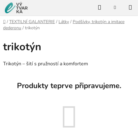
Přejít
Hledat
na
NÁKUPNÍ
KOŠÍK
obsah
Domů
/
TEXTILNÍ GALANTERIE
/
Látky
/
Podšívky, trikotýn a imitace
dederonu
/
trikotýn
trikotýn
Trikotýn – šití s pružností a komfortem
Produkty teprve připravujeme.