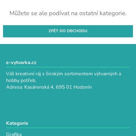
Můžete se ale podívat na ostatní kategorie.
ZPĚT DO OBCHODU
Z
á
p
e-vytvarka.cz
a
Váš kreativní ráj s širokým sortimentem výtvarných a
t
hobby potřeb.
í
Adresa: Kasárenská 4, 695 01 Hodonín
Kategorie
Grafika