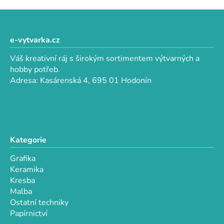
v
l
Z
á
á
d
p
e-vytvarka.cz
a
a
c
Váš kreativní ráj s širokým sortimentem výtvarných a
t
í
hobby potřeb.
p
í
Adresa: Kasárenská 4, 695 01 Hodonín
r
v
k
y
v
Kategorie
ý
p
Grafika
i
Keramika
s
Kresba
u
Malba
Ostatní techniky
Papírnictví