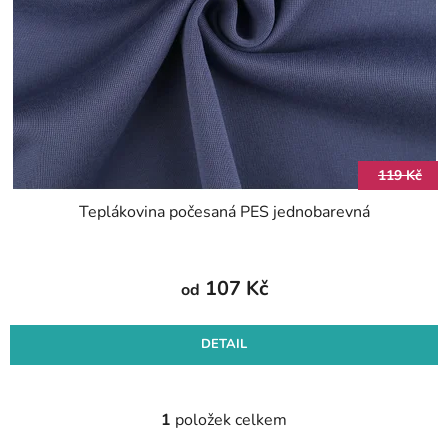
p
u
r
k
o
t
d
ů
u
k
t
119 Kč
ů
Teplákovina počesaná PES jednobarevná
107 Kč
od
DETAIL
1
položek celkem
O