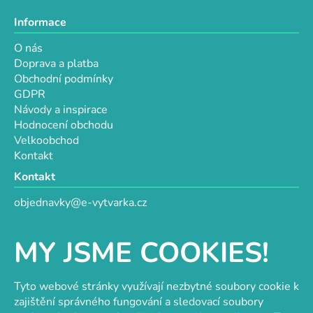
Informace
O nás
Doprava a platba
Obchodní podmínky
GDPR
Návody a inspirace
Hodnocení obchodu
Velkoobchod
Kontakt
Kontakt
objednavky@e-vytvarka.cz
+420 725 657 656
+420 776 848 482
MY JSME COOKIES!
Facebook
Tyto webové stránky využívají nezbytné soubory cookie k
zajištění správného fungování a sledovací soubory