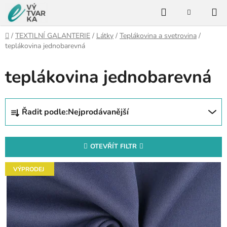
Přejít
Hledat
na
NÁKUPNÍ
KOŠÍK
obsah
Domů
/
TEXTILNÍ GALANTERIE
/
Látky
/
Teplákovina a svetrovina
/
teplákovina jednobarevná
teplákovina jednobarevná
Ř
Řadit podle:
Nejprodávanější
a
z
e
OTEVŘÍT FILTR
n
V
í
VÝPRODEJ
ý
p
p
r
i
o
s
d