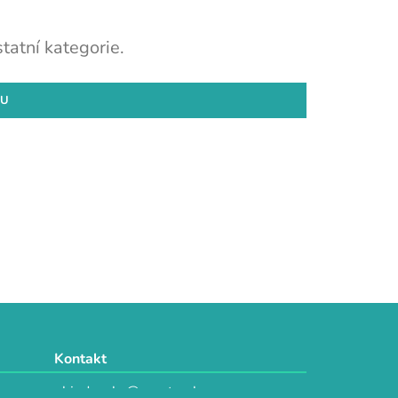
tatní kategorie.
DU
Kontakt
objednavky@e-vytvarka.cz