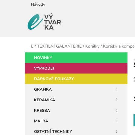
Přejít
Návody
na
obsah
Domů
/
TEXTILNÍ GALANTERIE
/
Korálky
/
Korálky a kompo
P
K
Přeskočit
NOVINKY
a
kategorie
o
t
VÝPRODEJ
s
e
t
DÁRKOVÉ POUKAZY
g
r
o
GRAFIKA
a
r
KERAMIKA
i
n
e
n
KRESBA
í
MALBA
p
OSTATNÍ TECHNIKY
a