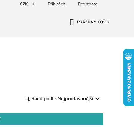
CZK
Přihlášení
Registrace
PRÁZDNÝ KOŠÍK
NÁKUPNÍ
KOŠÍK
Ř
Řadit podle:
Nejprodávanější
a
z
e
n
í