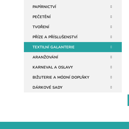
n
PAPÍRNICTVÍ
e
PEČETĚNÍ
i
l
TVOŘENÍ
PŘÍZE A PŘÍSLUŠENSTVÍ
TEXTILNÍ GALANTERIE
ARANŽOVÁNÍ
KARNEVAL A OSLAVY
BIŽUTERIE A MÓDNÍ DOPLŇKY
DÁRKOVÉ SADY