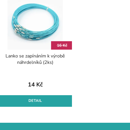
ý
p
s
p
r
16 Kč
o
Lanko se zapínáním k výrobě
d
náhrdelníků (2ks)
u
k
t
14 Kč
ů
DETAIL
O
v
l