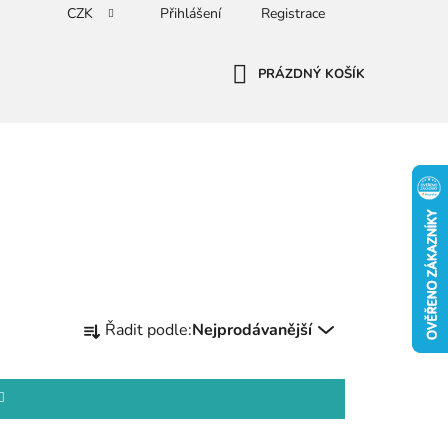
CZK
Přihlášení
Registrace
PRÁZDNÝ KOŠÍK
NÁKUPNÍ
KOŠÍK
Ř
Řadit podle:
Nejprodávanější
a
z
e
n
í