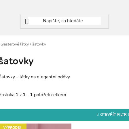
olyesterové látky
/
šatovky
šatovky
Šatovky – látky na elegantní oděvy
Stránka
1
z
1
-
1
položek celkem
OTEVŘÍT FILTR
V
VÝPRODEJ