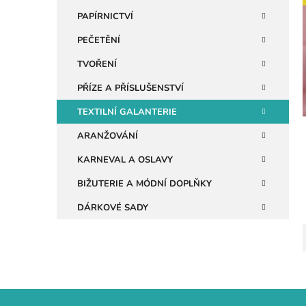
n
PAPÍRNICTVÍ
e
PEČETĚNÍ
i
l
TVOŘENÍ
PŘÍZE A PŘÍSLUŠENSTVÍ
TEXTILNÍ GALANTERIE
ARANŽOVÁNÍ
KARNEVAL A OSLAVY
BIŽUTERIE A MÓDNÍ DOPLŇKY
DÁRKOVÉ SADY