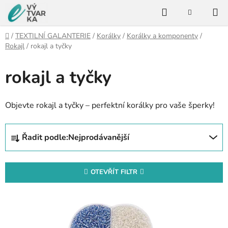
Přejít
Hledat
na
NÁKUPNÍ
KOŠÍK
obsah
Domů
/
TEXTILNÍ GALANTERIE
/
Korálky
/
Korálky a komponenty
/
Rokajl
/
rokajl a tyčky
rokajl a tyčky
Objevte rokajl a tyčky – perfektní korálky pro vaše šperky!
Ř
Řadit podle:
Nejprodávanější
a
z
e
OTEVŘÍT FILTR
n
V
í
ý
p
p
r