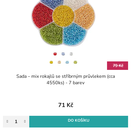
i
o
s
d
p
u
r
k
o
t
d
ů
u
k
t
79 Kč
ů
Sada – mix rokajlů se stříbrným průvlekem (cca
4550ks) - 7 barev
71 Kč
DO KOŠÍKU