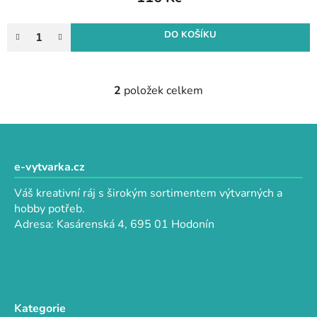
DO KOŠÍKU
2
položek celkem
O
v
l
Z
á
á
d
p
e-vytvarka.cz
a
a
c
Váš kreativní ráj s širokým sortimentem výtvarných a
t
í
hobby potřeb.
p
í
Adresa: Kasárenská 4, 695 01 Hodonín
r
v
k
y
v
Kategorie
ý