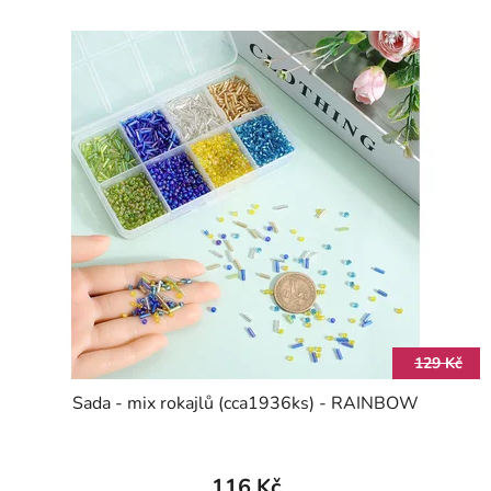
129 Kč
Sada - mix rokajlů (cca1936ks) - RAINBOW
116 Kč