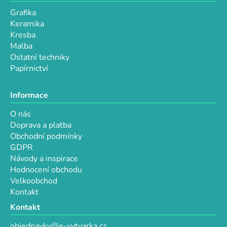
p
Grafika
i
Keramika
s
Kresba
u
Malba
Ostatní techniky
Papírnictví
Informace
O nás
Doprava a platba
Obchodní podmínky
GDPR
Návody a inspirace
Hodnocení obchodu
Velkoobchod
Kontakt
Kontakt
objednavky@e-vytvarka.cz