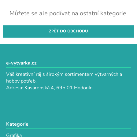
Můžete se ale podívat na ostatní kategorie.
ZPĚT DO OBCHODU
Z
á
p
e-vytvarka.cz
a
Váš kreativní ráj s širokým sortimentem výtvarných a
t
hobby potřeb.
í
Adresa: Kasárenská 4, 695 01 Hodonín
Kategorie
Grafika