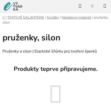
Přejít
Hledat
na
NÁKUPNÍ
KOŠÍK
obsah
Domů
/
TEXTILNÍ GALANTERIE
/
Korálky
/
Návlekový materiál
/
pruženky,
silon
pruženky, silon
Pruženky a silon | Elastické šňůrky pro tvoření šperků
Produkty teprve připravujeme.