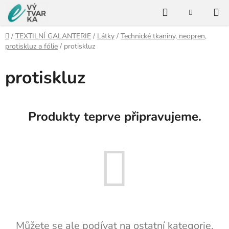
Přejít
Hledat
na
NÁKUPNÍ
KOŠÍK
obsah
Domů
/
TEXTILNÍ GALANTERIE
/
Látky
/
Technické tkaniny, neopren,
protiskluz a fólie
/
protiskluz
protiskluz
Produkty teprve připravujeme.
Můžete se ale podívat na ostatní kategorie.