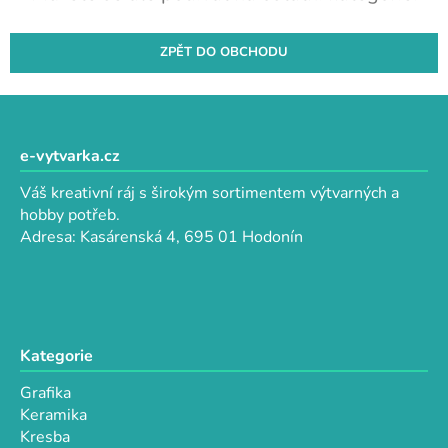
ZPĚT DO OBCHODU
Z
á
p
e-vytvarka.cz
a
Váš kreativní ráj s širokým sortimentem výtvarných a
t
hobby potřeb.
í
Adresa: Kasárenská 4, 695 01 Hodonín
Kategorie
Grafika
Keramika
Kresba