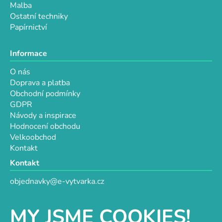
Malba
Ostatní techniky
Papírnictví
Informace
O nás
Doprava a platba
Obchodní podmínky
GDPR
Návody a inspirace
Hodnocení obchodu
Velkoobchod
Kontakt
Kontakt
objednavky@e-vytvarka.cz
+420 725 657 656
+420 776 848 482
MY JSME COOKIES!
Facebook