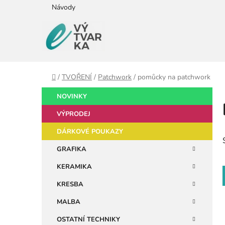
Přejít
Návody
na
obsah
Domů
/
TVOŘENÍ
/
Patchwork
/
pomůcky na patchwork
P
K
Přeskočit
NOVINKY
a
kategorie
o
t
VÝPRODEJ
s
e
t
DÁRKOVÉ POUKAZY
g
r
o
GRAFIKA
a
r
KERAMIKA
i
n
e
n
KRESBA
í
MALBA
p
OSTATNÍ TECHNIKY
a