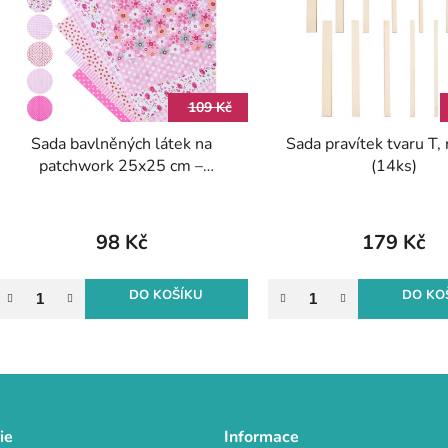
s
p
r
109 Kč
o
Sada bavlněných látek na
Sada pravítek tvaru T,
d
patchwork 25x25 cm –
(14ks)
u
RŮŽOVÁ (7ks)
k
t
98 Kč
179 Kč
ů
DO KOŠÍKU
DO KO
O
v
l
á
d
ie
Informace