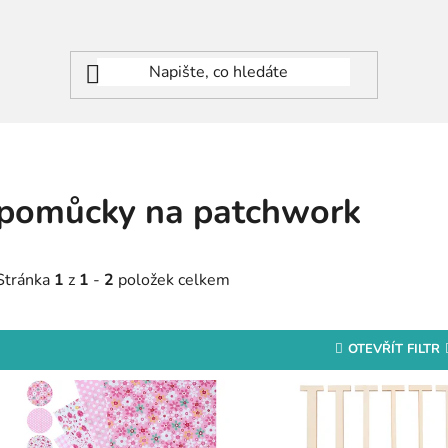
pomůcky na patchwork
Stránka
1
z
1
-
2
položek celkem
OTEVŘÍT FILTR
V
ý
p