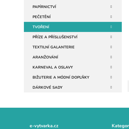
i
n
PAPÍRNICTVÍ
e
PEČETĚNÍ
l
TVOŘENÍ
PŘÍZE A PŘÍSLUŠENSTVÍ
TEXTILNÍ GALANTERIE
ARANŽOVÁNÍ
KARNEVAL A OSLAVY
BIŽUTERIE A MÓDNÍ DOPLŇKY
DÁRKOVÉ SADY
Z
á
e-vytvarka.cz
Kategor