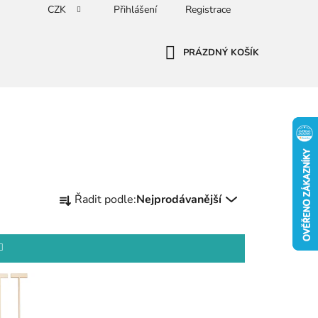
CZK
Přihlášení
Registrace
PRÁZDNÝ KOŠÍK
NÁKUPNÍ
KOŠÍK
Ř
Řadit podle:
Nejprodávanější
a
z
e
n
í
p
r