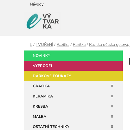
Přejít
Návody
na
obsah
Domů
/
TVOŘENÍ
/
Razítka
/
Razítka
/
Razítka dětská gelová,
P
K
Přeskočit
NOVINKY
a
kategorie
o
t
VÝPRODEJ
s
e
t
DÁRKOVÉ POUKAZY
g
r
o
GRAFIKA
a
r
KERAMIKA
i
n
e
n
KRESBA
í
MALBA
p
OSTATNÍ TECHNIKY
a