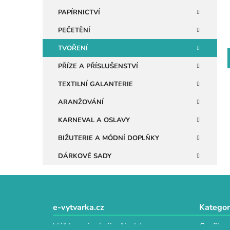
n
PAPÍRNICTVÍ
e
PEČETĚNÍ
l
TVOŘENÍ
PŘÍZE A PŘÍSLUŠENSTVÍ
TEXTILNÍ GALANTERIE
ARANŽOVÁNÍ
KARNEVAL A OSLAVY
BIŽUTERIE A MÓDNÍ DOPLŇKY
DÁRKOVÉ SADY
Z
á
e-vytvarka.cz
Kategor
p
Váš kreativní ráj s širokým
Grafika