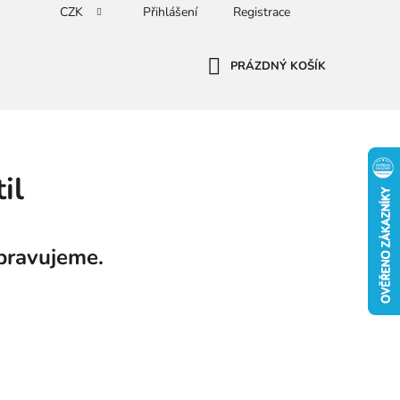
CZK
Přihlášení
Registrace
PRÁZDNÝ KOŠÍK
NÁKUPNÍ
KOŠÍK
il
pravujeme.