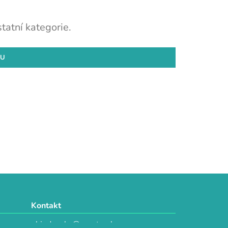
tatní kategorie.
DU
Kontakt
objednavky@e-vytvarka.cz