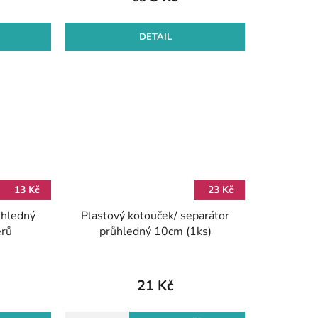
DETAIL
13 Kč
23 Kč
ůhledný
Plastový kotouček/ separátor
ěrů
průhledný 10cm (1ks)
21 Kč