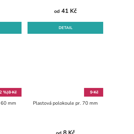
41 Kč
od
DETAIL
12 %)
8 Kč
9 Kč
r. 60 mm
Plastová polokoule pr. 70 mm
8 Kč
od