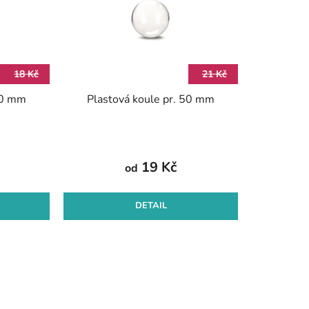
o
d
u
k
18 Kč
21 Kč
t
40 mm
Plastová koule pr. 50 mm
ů
19 Kč
od
DETAIL