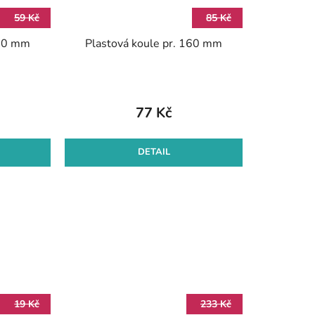
59 Kč
85 Kč
140 mm
Plastová koule pr. 160 mm
77 Kč
DETAIL
19 Kč
233 Kč