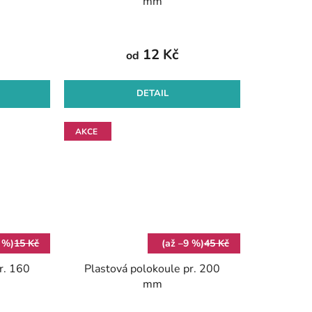
mm
12 Kč
od
DETAIL
AKCE
 %)
15 Kč
(až –9 %)
45 Kč
r. 160
Plastová polokoule pr. 200
mm