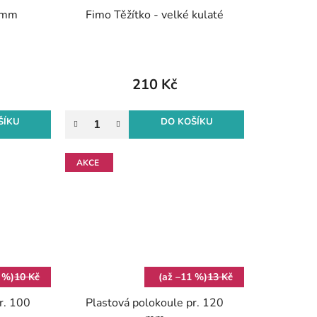
20mm
Fimo Těžítko - velké kulaté
)
210 Kč
ŠÍKU
DO KOŠÍKU
AKCE
 %)
10 Kč
(až –11 %)
13 Kč
r. 100
Plastová polokoule pr. 120