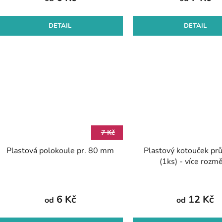
DETAIL
DETAIL
7 Kč
Plastová polokoule pr. 80 mm
Plastový kotouček pr
(1ks) - více rozm
6 Kč
12 Kč
od
od