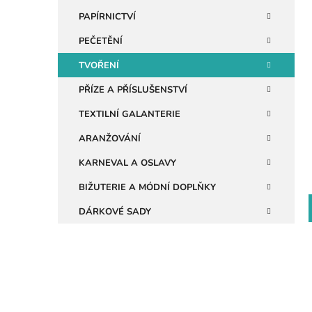
i
n
PAPÍRNICTVÍ
e
PEČETĚNÍ
l
TVOŘENÍ
PŘÍZE A PŘÍSLUŠENSTVÍ
TEXTILNÍ GALANTERIE
ARANŽOVÁNÍ
KARNEVAL A OSLAVY
BIŽUTERIE A MÓDNÍ DOPLŇKY
DÁRKOVÉ SADY