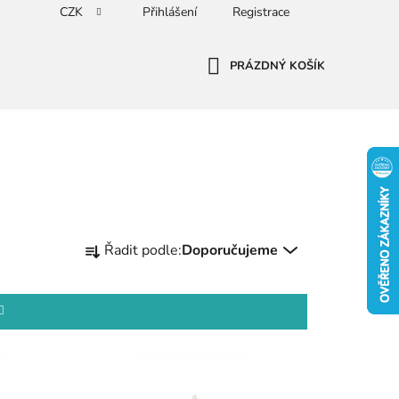
CZK
Přihlášení
Registrace
PRÁZDNÝ KOŠÍK
NÁKUPNÍ
KOŠÍK
Ř
Řadit podle:
Doporučujeme
a
z
e
n
í
p
r