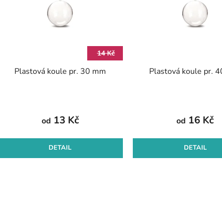
s
p
r
14 Kč
o
Plastová koule pr. 30 mm
Plastová koule pr. 
d
u
k
t
13 Kč
16 Kč
od
od
ů
DETAIL
DETAIL