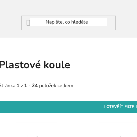
Plastové koule
Stránka
1
z
1
-
24
položek celkem
OTEVŘÍT FILTR
V
ý
p