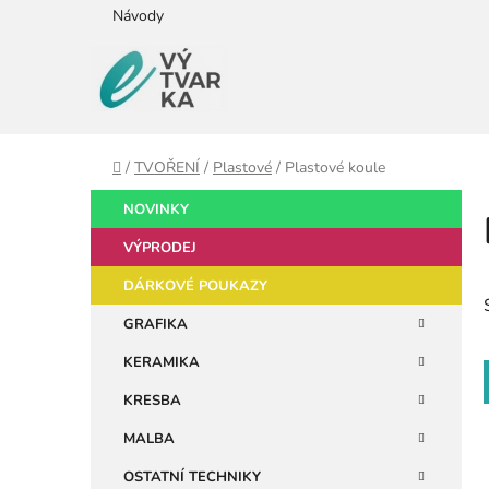
Přejít
Návody
na
obsah
Domů
/
TVOŘENÍ
/
Plastové
/
Plastové koule
P
K
Přeskočit
NOVINKY
a
kategorie
o
t
VÝPRODEJ
s
e
t
DÁRKOVÉ POUKAZY
g
r
o
GRAFIKA
a
r
KERAMIKA
i
n
e
n
KRESBA
í
MALBA
p
OSTATNÍ TECHNIKY
a