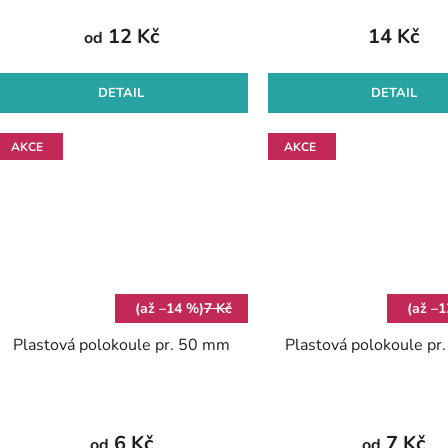
12 Kč
14 Kč
od
DETAIL
DETAIL
AKCE
AKCE
(až –14 %)
7 Kč
(až –
Plastová polokoule pr. 50 mm
Plastová polokoule p
6 Kč
7 Kč
od
od