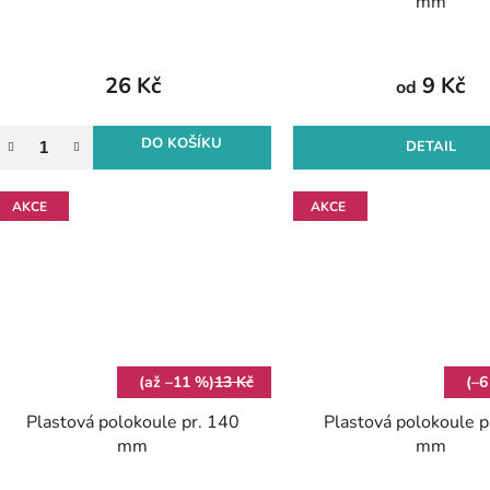
mm
26 Kč
9 Kč
od
DO KOŠÍKU
DETAIL
AKCE
AKCE
(až –11 %)
13 Kč
(–6
Plastová polokoule pr. 140
Plastová polokoule p
mm
mm