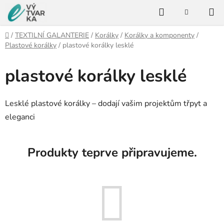
Přejít
Hledat
na
NÁKUPNÍ
KOŠÍK
obsah
Domů
/
TEXTILNÍ GALANTERIE
/
Korálky
/
Korálky a komponenty
/
Plastové korálky
/
plastové korálky lesklé
plastové korálky lesklé
Lesklé plastové korálky – dodají vašim projektům třpyt a
eleganci
Produkty teprve připravujeme.