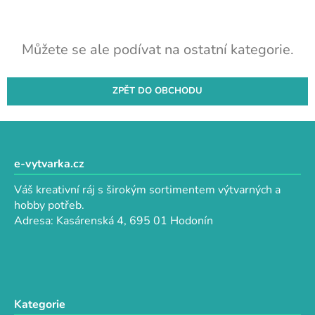
Můžete se ale podívat na ostatní kategorie.
ZPĚT DO OBCHODU
Z
á
p
e-vytvarka.cz
a
Váš kreativní ráj s širokým sortimentem výtvarných a
t
hobby potřeb.
í
Adresa: Kasárenská 4, 695 01 Hodonín
Kategorie