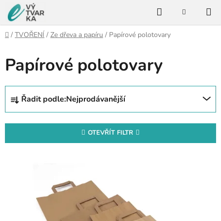
Přejít
Hledat
na
NÁKUPNÍ
KOŠÍK
obsah
Domů
/
TVOŘENÍ
/
Ze dřeva a papíru
/
Papírové polotovary
Papírové polotovary
Ř
Řadit podle:
Nejprodávanější
a
z
e
OTEVŘÍT FILTR
n
V
í
ý
p
p
r
i
o
s
d
p
u