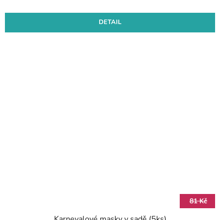
DETAIL
81 Kč
Karnevalové masky v sadě (5ks)