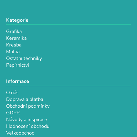
k
y
v
Kategorie
ý
p
Grafika
i
Keramika
s
Kresba
u
Malba
Ostatní techniky
Papírnictví
Informace
O nás
Doprava a platba
Obchodní podmínky
GDPR
Návody a inspirace
Hodnocení obchodu
Velkoobchod