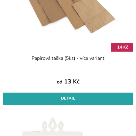
r
k
o
t
d
ů
u
k
t
14 Kč
ů
Papírová taška (5ks) - více variant
13 Kč
od
DETAIL