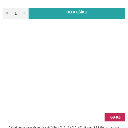
DO KOŠÍKU
69 Kč
Vintage papírové obálky 17,7x11x0,3cm (10ks) - více