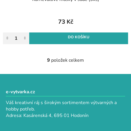
73 Kč
DO KOŠÍKU
9
položek celkem
O
v
l
Z
á
á
d
p
e-vytvarka.cz
a
a
c
Váš kreativní ráj s širokým sortimentem výtvarných a
t
í
hobby potřeb.
p
í
Adresa: Kasárenská 4, 695 01 Hodonín
r
v