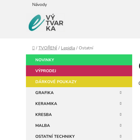
Přejít
Návody
na
obsah
Domů
/
TVOŘENÍ
/
Lepidla
/
Ostatní
P
K
Přeskočit
NOVINKY
a
kategorie
o
t
VÝPRODEJ
s
e
t
DÁRKOVÉ POUKAZY
g
r
o
GRAFIKA
a
r
KERAMIKA
i
n
e
n
KRESBA
í
MALBA
p
OSTATNÍ TECHNIKY
a