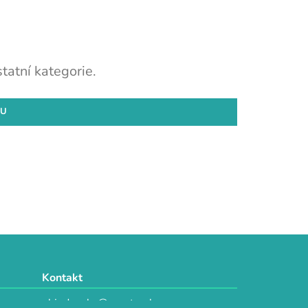
tatní kategorie.
DU
Kontakt
objednavky@e-vytvarka.cz