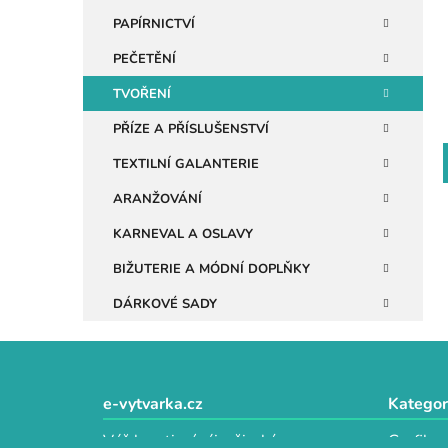
n
PAPÍRNICTVÍ
e
PEČETĚNÍ
l
TVOŘENÍ
PŘÍZE A PŘÍSLUŠENSTVÍ
TEXTILNÍ GALANTERIE
ARANŽOVÁNÍ
KARNEVAL A OSLAVY
BIŽUTERIE A MÓDNÍ DOPLŇKY
DÁRKOVÉ SADY
Z
á
e-vytvarka.cz
Kategor
p
Váš kreativní ráj s širokým
Grafika