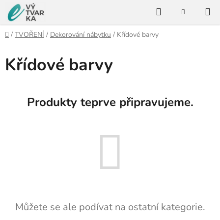
Přejít
Hledat
na
NÁKUPNÍ
KOŠÍK
obsah
Domů
/
TVOŘENÍ
/
Dekorování nábytku
/
Křídové barvy
Křídové barvy
Produkty teprve připravujeme.
Můžete se ale podívat na ostatní kategorie.