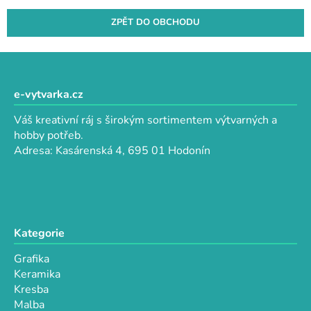
ZPĚT DO OBCHODU
Z
á
p
e-vytvarka.cz
a
Váš kreativní ráj s širokým sortimentem výtvarných a
t
hobby potřeb.
í
Adresa: Kasárenská 4, 695 01 Hodonín
Kategorie
Grafika
Keramika
Kresba
Malba