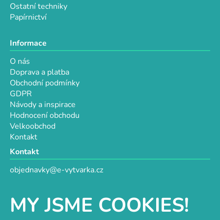
Ostatní techniky
Papírnictví
Informace
O nás
Doprava a platba
Obchodní podmínky
GDPR
Návody a inspirace
Hodnocení obchodu
Velkoobchod
Kontakt
Kontakt
objednavky@e-vytvarka.cz
+420 725 657 656
+420 776 848 482
MY JSME COOKIES!
Facebook