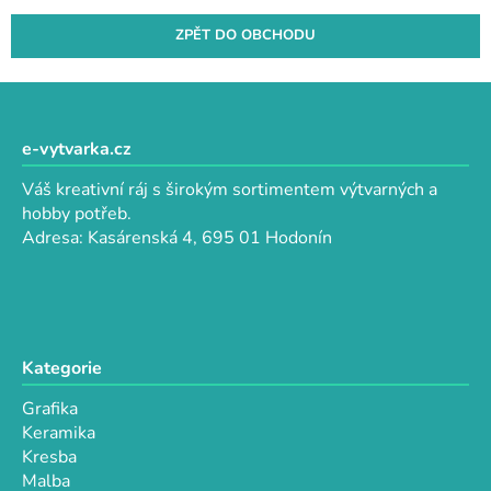
ZPĚT DO OBCHODU
Z
á
p
e-vytvarka.cz
a
Váš kreativní ráj s širokým sortimentem výtvarných a
t
hobby potřeb.
í
Adresa: Kasárenská 4, 695 01 Hodonín
Kategorie
Grafika
Keramika
Kresba
Malba