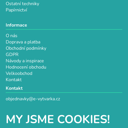
Ostatní techniky
Papírnictví
Informace
O nás
Doprava a platba
Obchodní podmínky
GDPR
Návody a inspirace
Hodnocení obchodu
Velkoobchod
Kontakt
Kontakt
objednavky@e-vytvarka.cz
+420 725 657 656
+420 776 848 482
MY JSME COOKIES!
Facebook