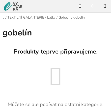
Přejít
Hledat
na
NÁKUPNÍ
KOŠÍK
obsah
Domů
/
TEXTILNÍ GALANTERIE
/
Látky
/
Gobelín
/
gobelín
gobelín
Produkty teprve připravujeme.
Můžete se ale podívat na ostatní kategorie.