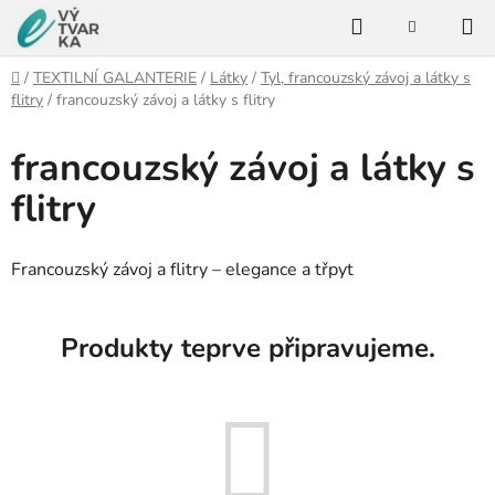
Přejít
Hledat
na
NÁKUPNÍ
KOŠÍK
obsah
Domů
/
TEXTILNÍ GALANTERIE
/
Látky
/
Tyl, francouzský závoj a látky s
flitry
/
francouzský závoj a látky s flitry
francouzský závoj a látky s
flitry
Francouzský závoj a flitry – elegance a třpyt
Produkty teprve připravujeme.