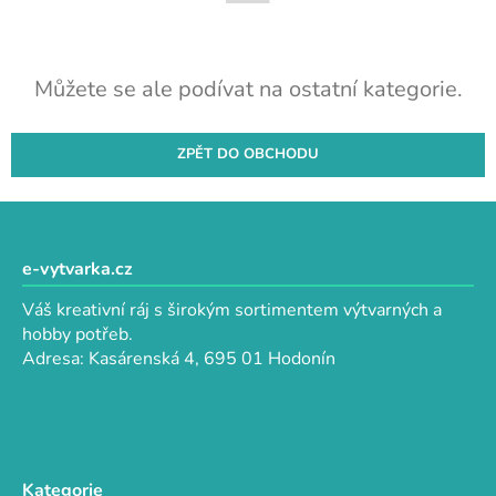
Můžete se ale podívat na ostatní kategorie.
ZPĚT DO OBCHODU
Z
á
p
e-vytvarka.cz
a
Váš kreativní ráj s širokým sortimentem výtvarných a
t
hobby potřeb.
í
Adresa: Kasárenská 4, 695 01 Hodonín
Kategorie