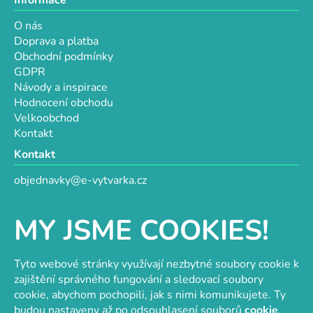
Informace
O nás
Doprava a platba
Obchodní podmínky
GDPR
Návody a inspirace
Hodnocení obchodu
Velkoobchod
Kontakt
Kontakt
objednavky@e-vytvarka.cz
+420 725 657 656
+420 776 848 482
MY JSME COOKIES!
Facebook
Tyto webové stránky využívají nezbytné soubory cookie k
zajištění správného fungování a sledovací soubory
cookie, abychom pochopili, jak s nimi komunikujete. Ty
Velkoobchod s korálky a komponenty
Tvořit je radost
budou nastaveny až po odsouhlasení souborů
cookie
.