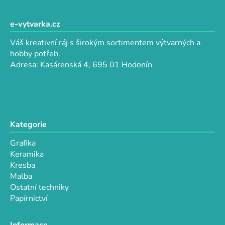
á
p
e-vytvarka.cz
a
Váš kreativní ráj s širokým sortimentem výtvarných a
t
hobby potřeb.
í
Adresa: Kasárenská 4, 695 01 Hodonín
Kategorie
Grafika
Keramika
Kresba
Malba
Ostatní techniky
Papírnictví