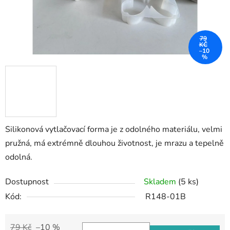
79
KČ
–10
%
Silikonová vytlačovací forma je z odolného materiálu, velmi
pružná, má extrémně dlouhou životnost, je mrazu a tepelně
odolná.
Dostupnost
Skladem
(5 ks)
Kód:
R148-01B
79 Kč
–10 %