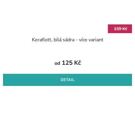
139 Kč
Keraflott, bílá sádra - více variant
125 Kč
od
DETAIL