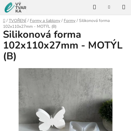
Přejít
Hledat
na
NÁKUPNÍ
KOŠÍK
obsah
Domů
/
TVOŘENÍ
/
Formy a šablony
/
Formy
/
Silikonová forma
102x110x27mm - MOTÝL (B)
Silikonová forma
102x110x27mm - MOTÝL
(B)