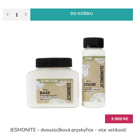
DO KOŠÍKU
1 902 Kč
JESMONITE – dvousložková pryskyřice - více velikostí