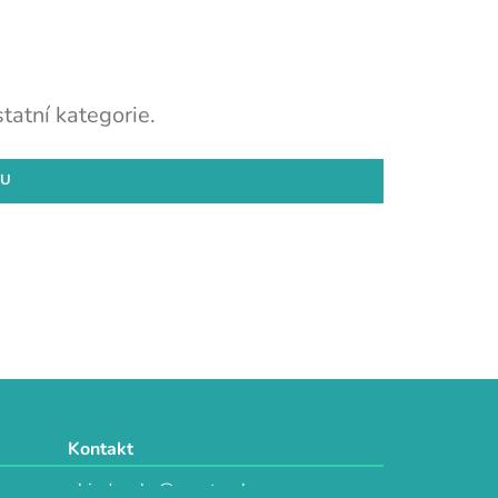
tatní kategorie.
DU
Kontakt
objednavky@e-vytvarka.cz