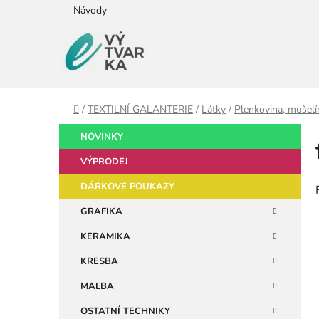
Přejít
Návody
na
obsah
Domů
/
TEXTILNÍ GALANTERIE
/
Látky
/
Plenkovina, mušelín
P
K
Přeskočit
NOVINKY
a
kategorie
o
t
VÝPRODEJ
s
e
t
DÁRKOVÉ POUKAZY
g
r
o
GRAFIKA
a
r
KERAMIKA
i
n
e
n
KRESBA
í
MALBA
p
OSTATNÍ TECHNIKY
a