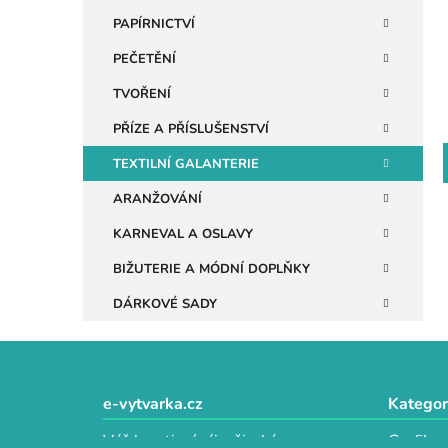
n
PAPÍRNICTVÍ
e
PEČETĚNÍ
l
TVOŘENÍ
PŘÍZE A PŘÍSLUŠENSTVÍ
TEXTILNÍ GALANTERIE
ARANŽOVÁNÍ
KARNEVAL A OSLAVY
BIŽUTERIE A MÓDNÍ DOPLŇKY
DÁRKOVÉ SADY
Z
á
e-vytvarka.cz
Kategor
p
Váš kreativní ráj s širokým
Grafika