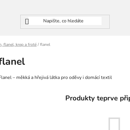
, flanel, krep a froté
/
flanel
flanel
Flanel – měkká a hřejivá látka pro oděvy i domácí textil
Produkty teprve při