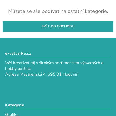
Můžete se ale podívat na ostatní kategorie.
ZPĚT DO OBCHODU
Z
á
p
e-vytvarka.cz
a
Váš kreativní ráj s širokým sortimentem výtvarných a
t
hobby potřeb.
í
Adresa: Kasárenská 4, 695 01 Hodonín
Kategorie
Grafika