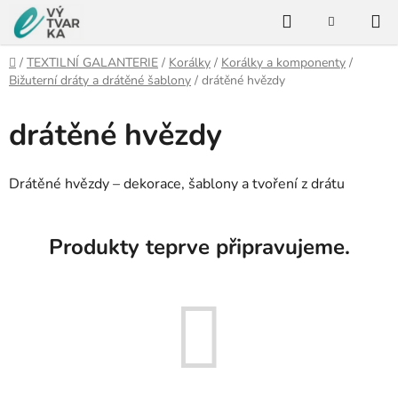
Přejít
Hledat
na
NÁKUPNÍ
KOŠÍK
obsah
Domů
/
TEXTILNÍ GALANTERIE
/
Korálky
/
Korálky a komponenty
/
Bižuterní dráty a drátěné šablony
/
drátěné hvězdy
drátěné hvězdy
Drátěné hvězdy – dekorace, šablony a tvoření z drátu
Produkty teprve připravujeme.