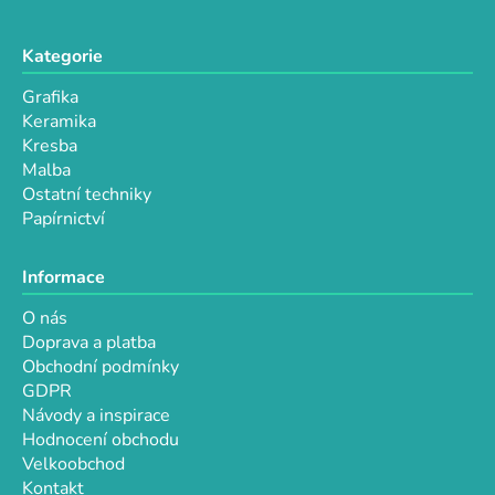
y
v
Kategorie
ý
p
Grafika
i
Keramika
s
Kresba
u
Malba
Ostatní techniky
Papírnictví
Informace
O nás
Doprava a platba
Obchodní podmínky
GDPR
Návody a inspirace
Hodnocení obchodu
Velkoobchod
Kontakt