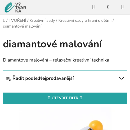
Přejít
Hledat
na
NÁKUPNÍ
KOŠÍK
obsah
Domů
/
TVOŘENÍ
/
Kreativní sady
/
Kreativní sady a hraní s dětmi
/
diamantové malování
diamantové malování
Diamantové malování – relaxační kreativní technika
Ř
Řadit podle:
Nejprodávanější
a
z
e
OTEVŘÍT FILTR
n
V
í
ý
p
p
r