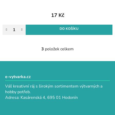
17 Kč
DO KOŠÍKU
3
položek celkem
O
v
l
Z
á
á
d
p
e-vytvarka.cz
a
a
c
Váš kreativní ráj s širokým sortimentem výtvarných a
t
í
hobby potřeb.
p
í
Adresa: Kasárenská 4, 695 01 Hodonín
r
v
k