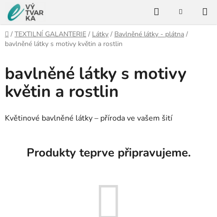
Přejít
Hledat
na
NÁKUPNÍ
KOŠÍK
obsah
Domů
/
TEXTILNÍ GALANTERIE
/
Látky
/
Bavlněné látky - plátna
/
bavlněné látky s motivy květin a rostlin
bavlněné látky s motivy
květin a rostlin
Květinové bavlněné látky – příroda ve vašem šití
Produkty teprve připravujeme.