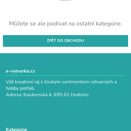
Můžete se ale podívat na ostatní kategorie.
ZPĚT DO OBCHODU
Z
á
p
e-vytvarka.cz
a
Váš kreativní ráj s širokým sortimentem výtvarných a
t
hobby potřeb.
í
Adresa: Kasárenská 4, 695 01 Hodonín
Kategorie