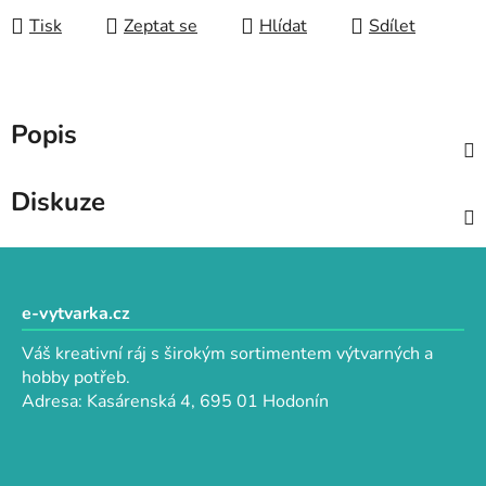
Tisk
Zeptat se
Hlídat
Sdílet
Popis
Diskuze
Z
á
p
e-vytvarka.cz
a
Váš kreativní ráj s širokým sortimentem výtvarných a
t
hobby potřeb.
í
Adresa: Kasárenská 4, 695 01 Hodonín