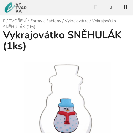
Přejít
Hledat
na
NÁKUPNÍ
KOŠÍK
obsah
Domů
/
TVOŘENÍ
/
Formy a šablony
/
Vykrajovátka
/
Vykrajovátko
SNĚHULÁK (1ks)
Vykrajovátko SNĚHULÁK
(1ks)