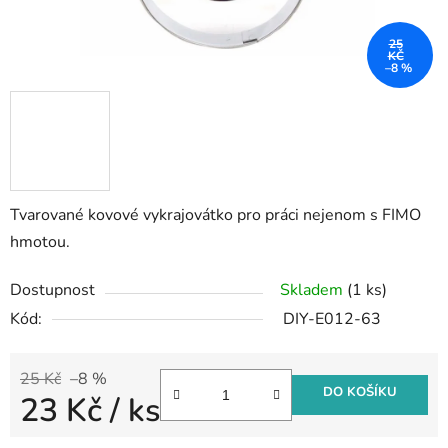
25
KČ
–8 %
Tvarované kovové vykrajovátko pro práci nejenom s FIMO
hmotou.
Dostupnost
Skladem
(1 ks)
Kód:
DIY-E012-63
25 Kč
–8 %
DO KOŠÍKU
23 Kč
/ ks
Měrná cena: