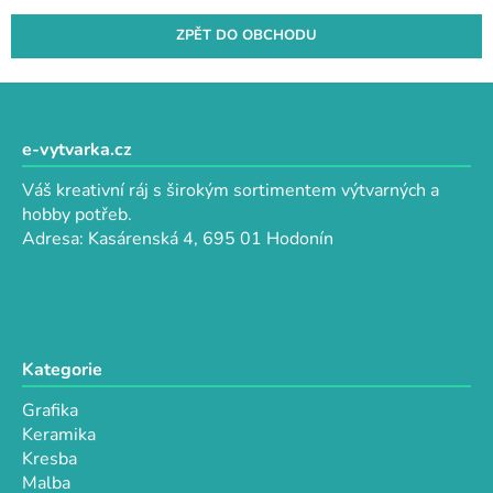
ZPĚT DO OBCHODU
Z
á
p
e-vytvarka.cz
a
Váš kreativní ráj s širokým sortimentem výtvarných a
t
hobby potřeb.
í
Adresa: Kasárenská 4, 695 01 Hodonín
Kategorie
Grafika
Keramika
Kresba
Malba