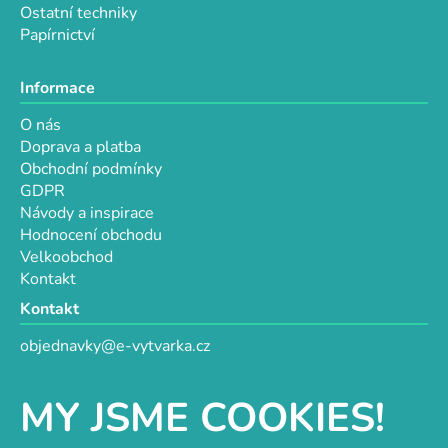
Ostatní techniky
Papírnictví
Informace
O nás
Doprava a platba
Obchodní podmínky
GDPR
Návody a inspirace
Hodnocení obchodu
Velkoobchod
Kontakt
Kontakt
objednavky@e-vytvarka.cz
+420 725 657 656
+420 776 848 482
MY JSME COOKIES!
Facebook