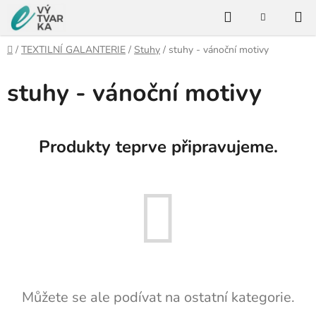
Přejít
Hledat
na
NÁKUPNÍ
KOŠÍK
obsah
Domů
/
TEXTILNÍ GALANTERIE
/
Stuhy
/
stuhy - vánoční motivy
stuhy - vánoční motivy
Produkty teprve připravujeme.
Můžete se ale podívat na ostatní kategorie.