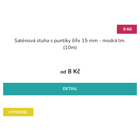
9 Kč
Saténová stuha s puntíky šíře 15 mm - modrá tm.
(10m)
8 Kč
od
DETAIL
VÝPRODEJ