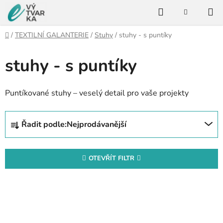
Přejít
Hledat
na
NÁKUPNÍ
KOŠÍK
obsah
Domů
/
TEXTILNÍ GALANTERIE
/
Stuhy
/
stuhy - s puntíky
stuhy - s puntíky
Puntíkované stuhy – veselý detail pro vaše projekty
Ř
Řadit podle:
Nejprodávanější
a
z
e
OTEVŘÍT FILTR
n
V
í
ý
p
p
r
i
o