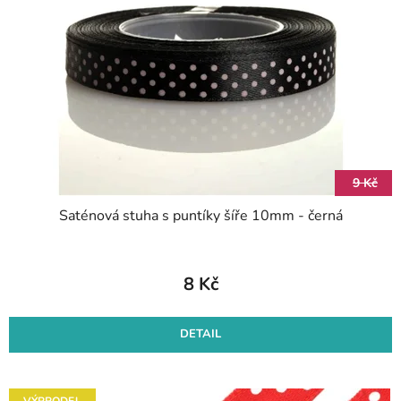
s
d
p
u
r
k
o
t
d
ů
u
k
t
9 Kč
ů
Saténová stuha s puntíky šíře 10mm - černá
8 Kč
DETAIL
VÝPRODEJ