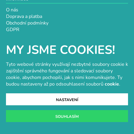
O nás
Doprava a platba
Obchodní podmínky
GDPR
Návody a inspirace
Hodnocení obchodu
MY JSME COOKIES!
Velkoobchod
Kontakt
Tyto webové stránky využívají nezbytné soubory cookie k
Kontakt
zajištění správného fungování a sledovací soubory
objednavky@e-vytvarka.cz
cookie, abychom pochopili, jak s nimi komunikujete. Ty
+420 725 657 656
budou nastaveny až po odsouhlasení souborů
cookie
.
+420 776 848 482
Facebook
NASTAVENÍ
SOUHLASÍM
Velkoobchod s korálky a komponenty
Tvořit je radost