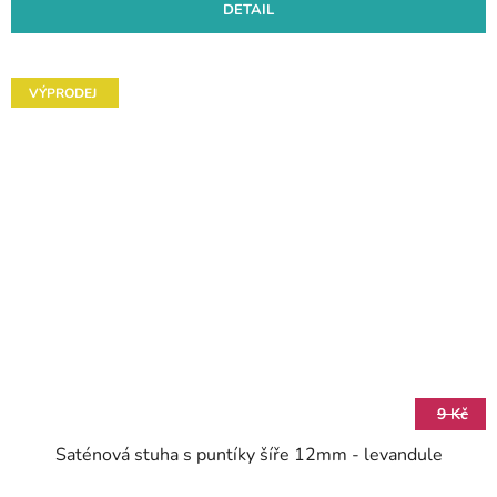
DETAIL
VÝPRODEJ
9 Kč
Saténová stuha s puntíky šíře 12mm - levandule