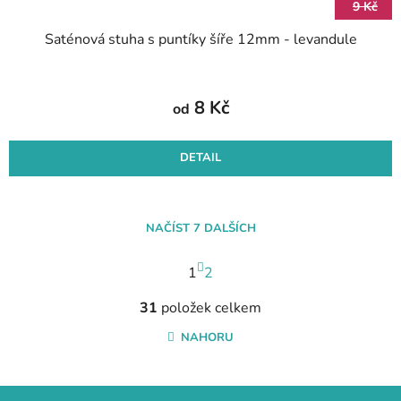
9 Kč
Saténová stuha s puntíky šíře 12mm - levandule
8 Kč
od
DETAIL
NAČÍST 7 DALŠÍCH
S
1
t
2
r
O
á
31
položek celkem
v
n
l
NAHORU
k
á
o
d
v
a
Z
á