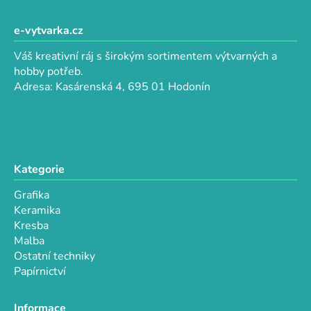
c
n
á
í
í
p
e-vytvarka.cz
p
a
r
Váš kreativní ráj s širokým sortimentem výtvarných a
t
v
hobby potřeb.
k
í
Adresa: Kasárenská 4, 695 01 Hodonín
y
v
ý
p
i
Kategorie
s
u
Grafika
Keramika
Kresba
Malba
Ostatní techniky
Papírnictví
Informace