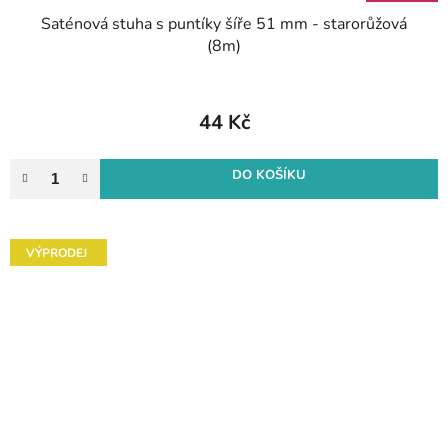
Saténová stuha s puntíky šíře 51 mm - starorůžová
(8m)
44 Kč
DO KOŠÍKU
VÝPRODEJ