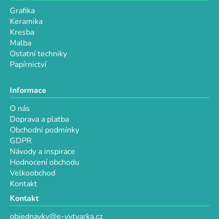
p
Grafika
i
Keramika
s
Kresba
u
Malba
Ostatní techniky
Papírnictví
Informace
O nás
Doprava a platba
Obchodní podmínky
GDPR
Návody a inspirace
Hodnocení obchodu
Velkoobchod
Kontakt
Kontakt
objednavky@e-vytvarka.cz