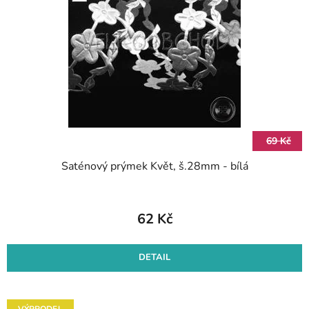
s
d
p
u
r
k
o
t
d
ů
u
k
t
69 Kč
ů
Saténový prýmek Květ, š.28mm - bílá
62 Kč
DETAIL
VÝPRODEJ