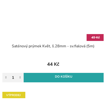
49 Kč
Saténový prýmek Květ, š.28mm - sv.fialová (5m)
44 Kč
DO KOŠÍKU
VÝPRODEJ