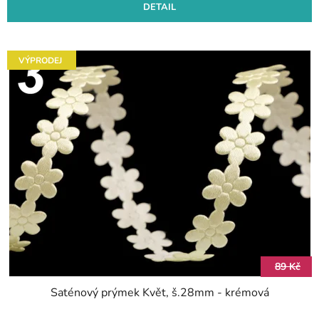
DETAIL
VÝPRODEJ
89 Kč
Saténový prýmek Květ, š.28mm - krémová