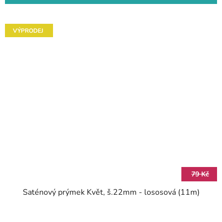
VÝPRODEJ
79 Kč
Saténový prýmek Květ, š.22mm - lososová (11m)