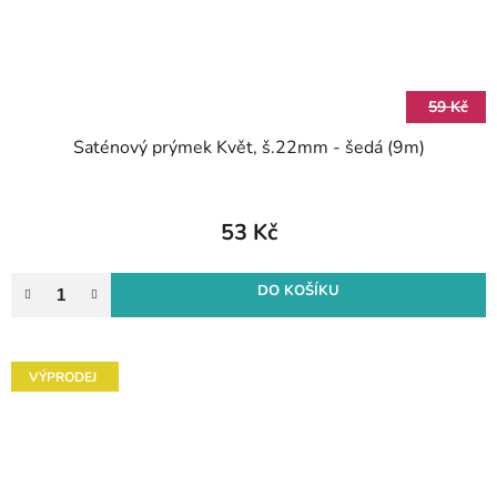
59 Kč
Saténový prýmek Květ, š.22mm - šedá (9m)
53 Kč
DO KOŠÍKU
VÝPRODEJ