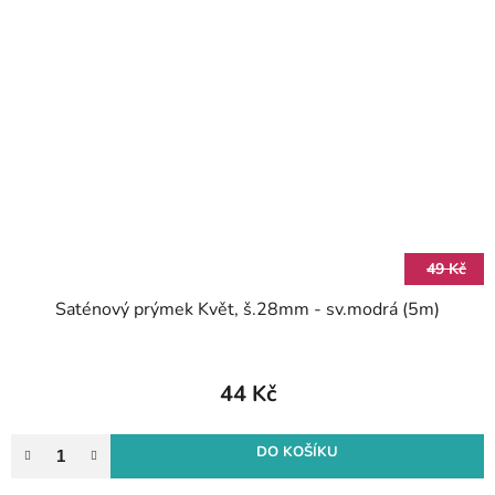
49 Kč
Saténový prýmek Květ, š.28mm - sv.modrá (5m)
44 Kč
DO KOŠÍKU