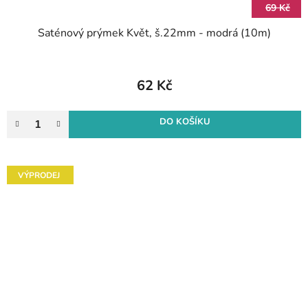
69 Kč
Saténový prýmek Květ, š.22mm - modrá (10m)
62 Kč
DO KOŠÍKU
VÝPRODEJ