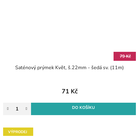
79 Kč
Saténový prýmek Květ, š.22mm - šedá sv. (11m)
71 Kč
DO KOŠÍKU
VÝPRODEJ