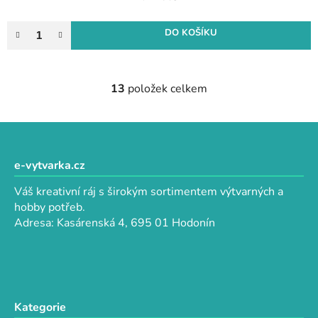
DO KOŠÍKU
13
položek celkem
O
v
l
Z
á
á
d
p
e-vytvarka.cz
a
a
c
Váš kreativní ráj s širokým sortimentem výtvarných a
t
í
hobby potřeb.
p
í
Adresa: Kasárenská 4, 695 01 Hodonín
r
v
k
y
v
Kategorie
ý