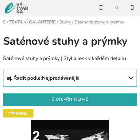
Přejít
Hledat
na
NÁKUPNÍ
KOŠÍK
obsah
Domů
/
TEXTILNÍ GALANTERIE
/
Stuhy
/
Saténové stuhy a prýmky
Saténové stuhy a prýmky
Saténové stuhy a prýmky | Styl a lesk v každém detailu
Ř
Řadit podle:
Nejprodávanější
a
z
e
OTEVŘÍT FILTR
n
V
í
VÝPRODEJ
ý
p
p
r
i
o