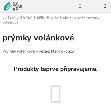
Přejít
Hledat
na
NÁKUPNÍ
KOŠÍK
obsah
Domů
/
TEXTILNÍ GALANTERIE
/
Prýmky, hadovky a borty
/
prýmky
volánkové
prýmky volánkové
Prýmky volánkové – detail, který okouzlí
Produkty teprve připravujeme.