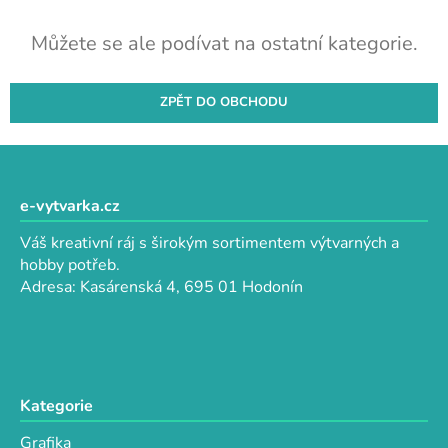
Můžete se ale podívat na ostatní kategorie.
ZPĚT DO OBCHODU
Z
á
p
e-vytvarka.cz
a
Váš kreativní ráj s širokým sortimentem výtvarných a
t
hobby potřeb.
í
Adresa: Kasárenská 4, 695 01 Hodonín
Kategorie
Grafika