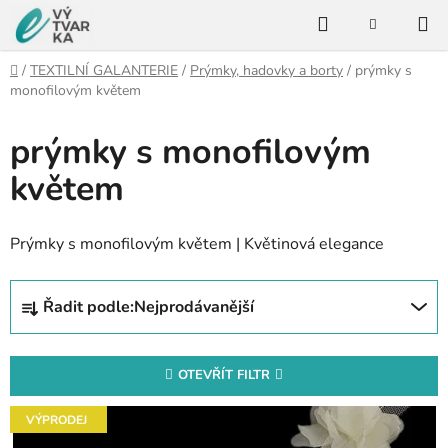
Přejít
Hledat
na
NÁKUPNÍ
KOŠÍK
obsah
Domů
/
TEXTILNÍ GALANTERIE
/
Prýmky, hadovky a borty
/
prýmky s
monofilovým květem
prýmky s monofilovým
květem
Prýmky s monofilovým květem | Květinová elegance
Ř
Řadit podle:
Nejprodávanější
a
z
e
OTEVŘÍT FILTR
n
V
í
VÝPRODEJ
ý
p