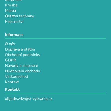
s
Kresba
u
Malba
Ostatní techniky
Papírnictví
Informace
O nás
Doprava a platba
Obchodní podmínky
GDPR
Návody a inspirace
Hodnocení obchodu
Velkoobchod
Kontakt
Kontakt
objednavky@e-vytvarka.cz
+420 725 657 656
+420 776 848 482