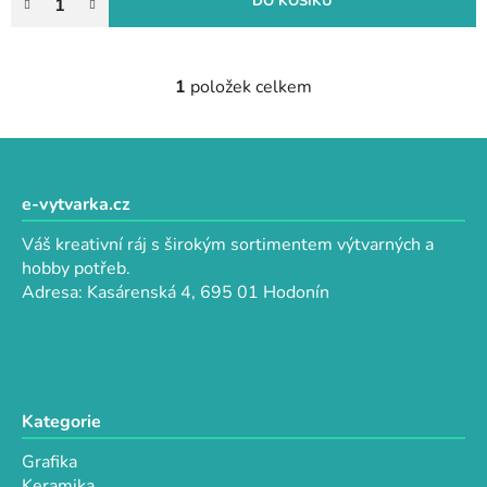
DO KOŠÍKU
1
položek celkem
O
v
l
Z
á
á
d
p
e-vytvarka.cz
a
a
c
Váš kreativní ráj s širokým sortimentem výtvarných a
t
í
hobby potřeb.
p
í
Adresa: Kasárenská 4, 695 01 Hodonín
r
v
k
y
v
Kategorie
ý
p
Grafika
i
Keramika