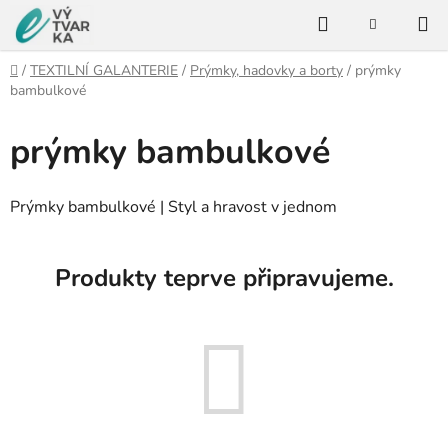
Přejít
Hledat
na
NÁKUPNÍ
KOŠÍK
obsah
Domů
/
TEXTILNÍ GALANTERIE
/
Prýmky, hadovky a borty
/
prýmky
bambulkové
prýmky bambulkové
Prýmky bambulkové | Styl a hravost v jednom
Produkty teprve připravujeme.