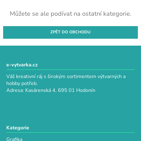
Můžete se ale podívat na ostatní kategorie.
ZPĚT DO OBCHODU
Z
á
p
e-vytvarka.cz
a
Váš kreativní ráj s širokým sortimentem výtvarných a
t
hobby potřeb.
í
Adresa: Kasárenská 4, 695 01 Hodonín
Kategorie
Grafika