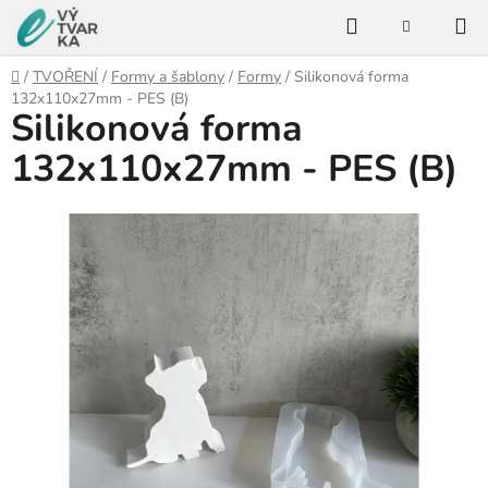
Přejít
Hledat
na
NÁKUPNÍ
KOŠÍK
obsah
Domů
/
TVOŘENÍ
/
Formy a šablony
/
Formy
/
Silikonová forma
132x110x27mm - PES (B)
Silikonová forma
132x110x27mm - PES (B)