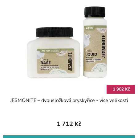
1 902 Kč
JESMONITE – dvousložková pryskyřice - více velikostí
1 712 Kč