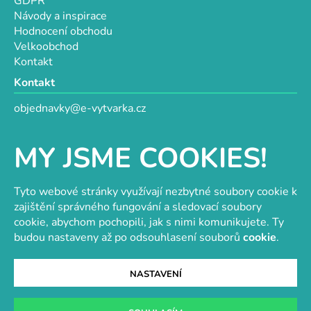
GDPR
Návody a inspirace
Hodnocení obchodu
Velkoobchod
Kontakt
Kontakt
objednavky@e-vytvarka.cz
+420 725 657 656
+420 776 848 482
MY JSME COOKIES!
Facebook
Tyto webové stránky využívají nezbytné soubory cookie k
zajištění správného fungování a sledovací soubory
cookie, abychom pochopili, jak s nimi komunikujete. Ty
Velkoobchod s korálky a komponenty
Tvořit je radost
budou nastaveny až po odsouhlasení souborů
cookie
.
NASTAVENÍ
Vytvořil Shoptet