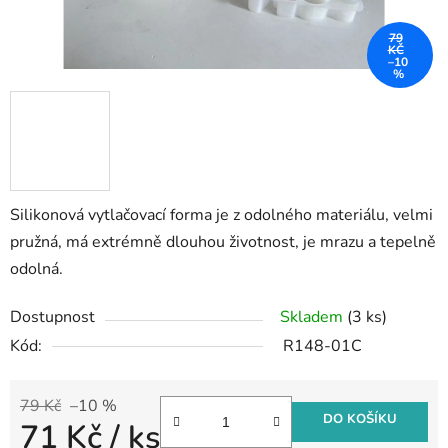
79
KČ
–10
%
Silikonová vytlačovací forma je z odolného materiálu, velmi
pružná, má extrémně dlouhou životnost, je mrazu a tepelně
odolná.
Dostupnost
Skladem
(3 ks)
Kód:
R148-01C
79 Kč
–10 %
DO KOŠÍKU
71 Kč
/ ks