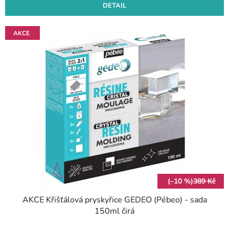
DETAIL
AKCE
(–10 %)
389 Kč
AKCE Křišťálová pryskyřice GEDEO (Pébeo) - sada
150ml čirá