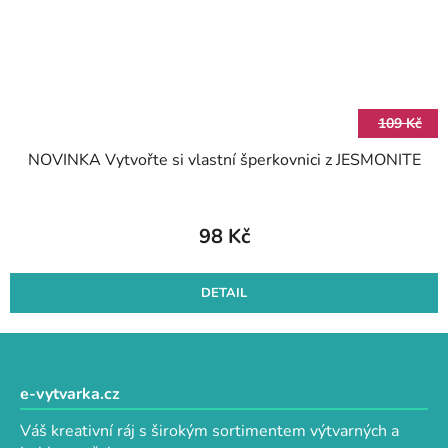
109 Kč
NOVINKA Vytvořte si vlastní šperkovnici z JESMONITE
98 Kč
DETAIL
Z
á
p
e-vytvarka.cz
a
Váš kreativní ráj s širokým sortimentem výtvarných a