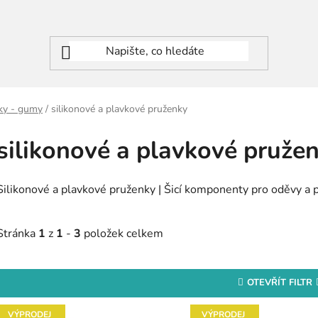
ky - gumy
/
silikonové a plavkové pruženky
silikonové a plavkové pruže
Silikonové a plavkové pruženky | Šicí komponenty pro oděvy a 
Stránka
1
z
1
-
3
položek celkem
OTEVŘÍT FILTR
V
VÝPRODEJ
VÝPRODEJ