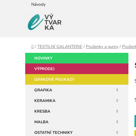
Přejít
Návody
na
obsah
Domů
/
TEXTILNÍ GALANTERIE
/
Pruženky a gumy
/
Pružen
P
K
Přeskočit
NOVINKY
a
kategorie
o
t
VÝPRODEJ
s
e
t
DÁRKOVÉ POUKAZY
g
r
o
GRAFIKA
a
r
KERAMIKA
i
n
e
n
KRESBA
í
MALBA
p
OSTATNÍ TECHNIKY
a