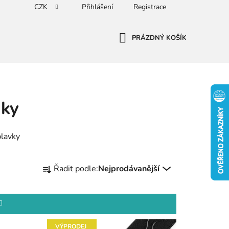
CZK
Přihlášení
Registrace
PRÁZDNÝ KOŠÍK
NÁKUPNÍ
KOŠÍK
nky
plavky
Ř
Řadit podle:
Nejprodávanější
a
z
e
n
í
VÝPRODEJ