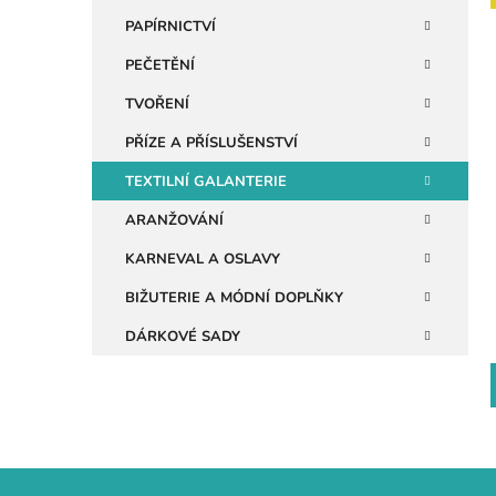
n
PAPÍRNICTVÍ
e
PEČETĚNÍ
i
l
TVOŘENÍ
PŘÍZE A PŘÍSLUŠENSTVÍ
TEXTILNÍ GALANTERIE
ARANŽOVÁNÍ
KARNEVAL A OSLAVY
BIŽUTERIE A MÓDNÍ DOPLŇKY
DÁRKOVÉ SADY