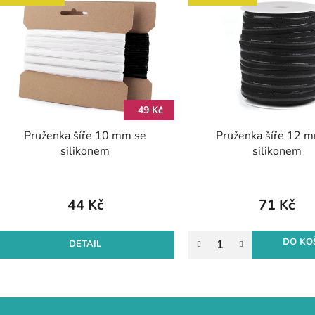
ý
p
s
p
r
49 Kč
o
Pruženka šíře 10 mm se
Pruženka šíře 12 
d
silikonem
silikonem
u
k
t
44 Kč
71 Kč
ů
DO KO
DETAIL
O
v
l