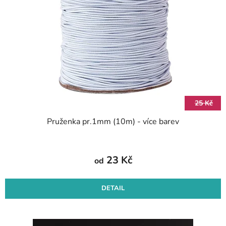
s
d
p
u
r
k
o
t
d
ů
u
k
t
25 Kč
ů
Pruženka pr.1mm (10m) - více barev
23 Kč
od
DETAIL