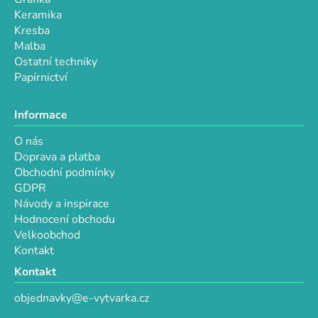
i
Keramika
s
Kresba
u
Malba
Ostatní techniky
Papírnictví
Informace
O nás
Doprava a platba
Obchodní podmínky
GDPR
Návody a inspirace
Hodnocení obchodu
Velkoobchod
Kontakt
Kontakt
objednavky@e-vytvarka.cz
+420 725 657 656