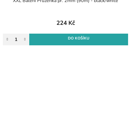
XXL Balení Pruženka pr. 2mm (90m) - black/white
224 Kč
DO KOŠÍKU