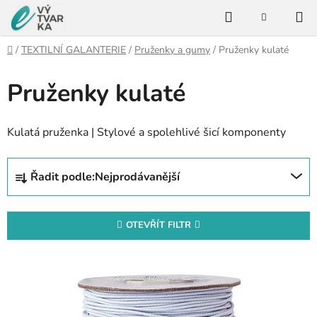
Přejít
Hledat
na
NÁKUPNÍ
KOŠÍK
obsah
Domů
/
TEXTILNÍ GALANTERIE
/
Pruženky a gumy
/
Pruženky kulaté
Pruženky kulaté
Kulatá pruženka | Stylové a spolehlivé šicí komponenty
Ř
Řadit podle:
Nejprodávanější
a
z
e
OTEVŘÍT FILTR
n
V
í
ý
p
p
r
i
o