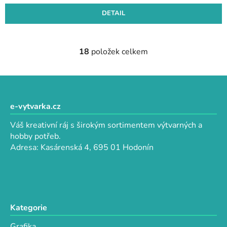
DETAIL
18
položek celkem
O
v
l
Z
á
á
d
p
e-vytvarka.cz
a
a
c
Váš kreativní ráj s širokým sortimentem výtvarných a
t
í
hobby potřeb.
p
í
Adresa: Kasárenská 4, 695 01 Hodonín
r
v
k
y
v
Kategorie
ý
p
Grafika