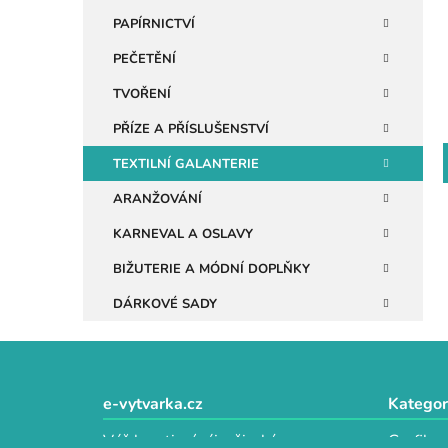
n
PAPÍRNICTVÍ
e
PEČETĚNÍ
l
TVOŘENÍ
PŘÍZE A PŘÍSLUŠENSTVÍ
TEXTILNÍ GALANTERIE
ARANŽOVÁNÍ
KARNEVAL A OSLAVY
BIŽUTERIE A MÓDNÍ DOPLŇKY
DÁRKOVÉ SADY
Z
á
e-vytvarka.cz
Kategor
p
Váš kreativní ráj s širokým
Grafika