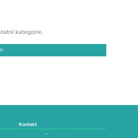
tatní kategorie.
DU
Kontakt
objednavky@e-vytvarka.cz