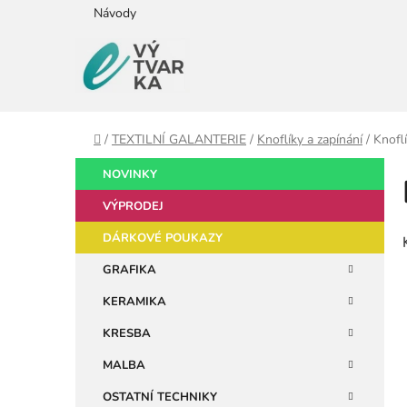
Přejít
Návody
na
obsah
Domů
/
TEXTILNÍ GALANTERIE
/
Knoflíky a zapínání
/
Knofl
P
K
Přeskočit
NOVINKY
a
kategorie
o
t
VÝPRODEJ
s
e
t
DÁRKOVÉ POUKAZY
g
r
o
GRAFIKA
a
r
KERAMIKA
i
n
e
n
KRESBA
í
MALBA
p
OSTATNÍ TECHNIKY
a