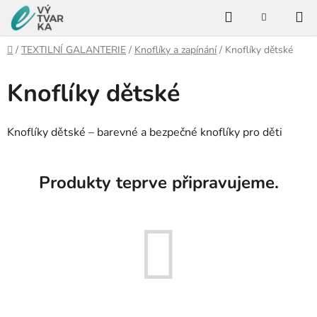
Přejít
Hledat
na
NÁKUPNÍ
KOŠÍK
obsah
Domů
/
TEXTILNÍ GALANTERIE
/
Knoflíky a zapínání
/
Knoflíky dětské
Knoflíky dětské
Knoflíky dětské – barevné a bezpečné knoflíky pro děti
Produkty teprve připravujeme.