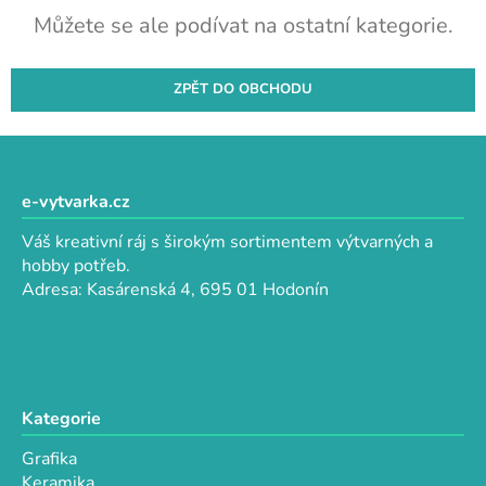
Můžete se ale podívat na ostatní kategorie.
ZPĚT DO OBCHODU
Z
á
p
e-vytvarka.cz
a
Váš kreativní ráj s širokým sortimentem výtvarných a
t
hobby potřeb.
í
Adresa: Kasárenská 4, 695 01 Hodonín
Kategorie
Grafika
Keramika