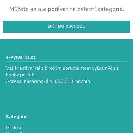
Můžete se ale podívat na ostatní kategorie.
ZPĚT DO OBCHODU
Z
á
p
e-vytvarka.cz
a
Váš kreativní ráj s širokým sortimentem výtvarných a
t
hobby potřeb.
í
Adresa: Kasárenská 4, 695 01 Hodonín
Kategorie
Grafika