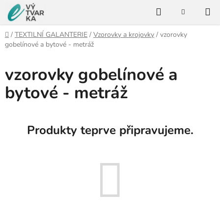
Přejít
Hledat
na
NÁKUPNÍ
KOŠÍK
obsah
Domů
/
TEXTILNÍ GALANTERIE
/
Vzorovky a krojovky
/
vzorovky
gobelínové a bytové - metráž
vzorovky gobelínové a
bytové - metráž
Produkty teprve připravujeme.