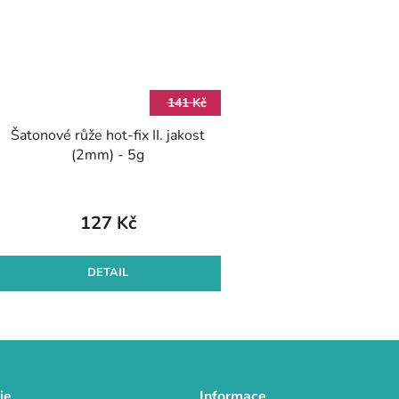
141 Kč
Šatonové růže hot-fix II. jakost
(2mm) - 5g
127 Kč
DETAIL
O
v
l
á
d
ie
Informace