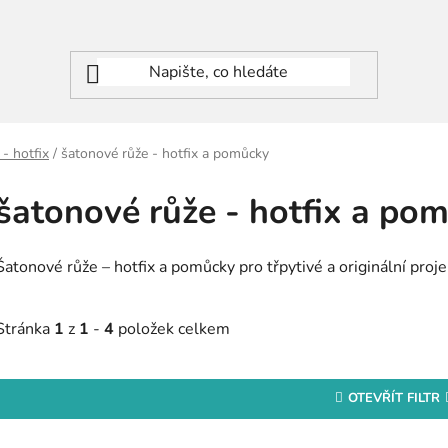
- hotfix
/
šatonové růže - hotfix a pomůcky
šatonové růže - hotfix a po
Šatonové růže – hotfix a pomůcky pro třpytivé a originální proje
Stránka
1
z
1
-
4
položek celkem
OTEVŘÍT FILTR
V