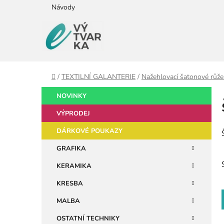
Přejít
Návody
na
obsah
Domů
/
TEXTILNÍ GALANTERIE
/
Nažehlovací šatonové růže 
P
K
Přeskočit
NOVINKY
a
kategorie
o
t
VÝPRODEJ
s
e
t
DÁRKOVÉ POUKAZY
g
r
o
GRAFIKA
a
r
KERAMIKA
i
n
e
n
KRESBA
í
MALBA
p
OSTATNÍ TECHNIKY
a