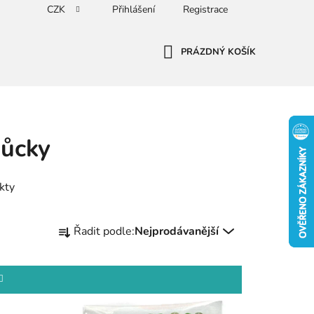
CZK
Přihlášení
Registrace
PRÁZDNÝ KOŠÍK
NÁKUPNÍ
KOŠÍK
můcky
kty
Ř
Řadit podle:
Nejprodávanější
a
z
e
n
í