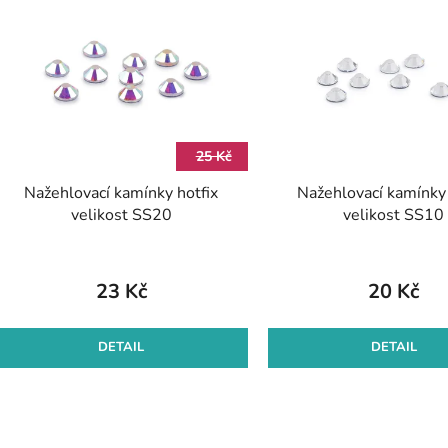
ý
p
s
p
r
25 Kč
o
Nažehlovací kamínky hotfix
Nažehlovací kamínky 
d
velikost SS20
velikost SS10
u
k
t
23 Kč
20 Kč
ů
DETAIL
DETAIL