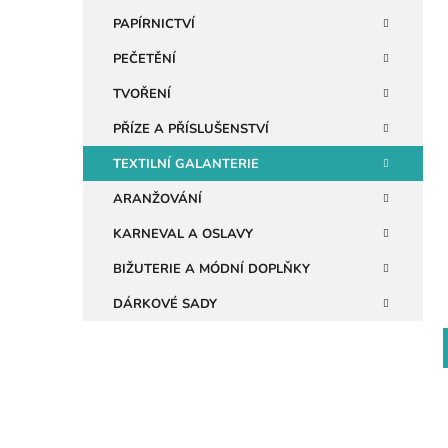
n
PAPÍRNICTVÍ
e
PEČETĚNÍ
i
l
TVOŘENÍ
PŘÍZE A PŘÍSLUŠENSTVÍ
TEXTILNÍ GALANTERIE
ARANŽOVÁNÍ
KARNEVAL A OSLAVY
BIŽUTERIE A MÓDNÍ DOPLŇKY
DÁRKOVÉ SADY