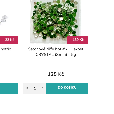
p
r
o
d
u
k
22 Kč
139 Kč
t
hotfix
Šatonové růže hot-fix II. jakost
ů
CRYSTAL (3mm) - 5g
125 Kč
DO KOŠÍKU