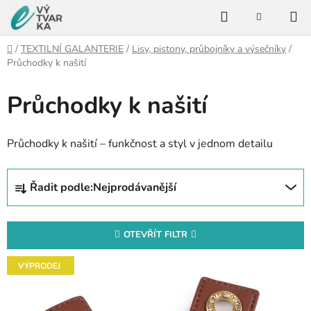
Přejít
Hledat
na
NÁKUPNÍ
KOŠÍK
obsah
Domů
/
TEXTILNÍ GALANTERIE
/
Lisy, pistony, průbojníky a výsečníky
/
Průchodky k našití
Průchodky k našití
Průchodky k našití – funkčnost a styl v jednom detailu
Ř
Řadit podle:
Nejprodávanější
a
z
e
OTEVŘÍT FILTR
n
V
í
VÝPRODEJ
ý
p
p
r