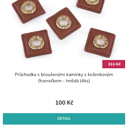
i
o
s
d
p
u
r
k
o
t
d
ů
u
k
t
111 Kč
ů
Průchodka s broušenými kamínky s koženkovým
čtverečkem - hnědá (4ks)
100 Kč
DETAIL