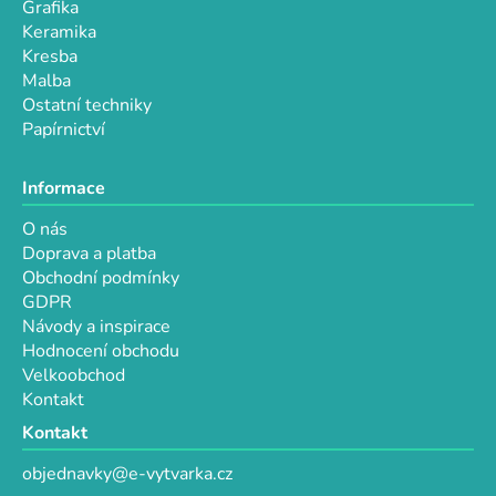
p
Grafika
i
Keramika
s
Kresba
u
Malba
Ostatní techniky
Papírnictví
Informace
O nás
Doprava a platba
Obchodní podmínky
GDPR
Návody a inspirace
Hodnocení obchodu
Velkoobchod
Kontakt
Kontakt
objednavky@e-vytvarka.cz