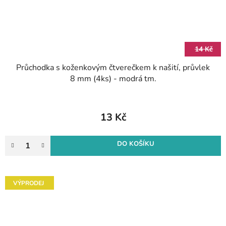
14 Kč
Průchodka s koženkovým čtverečkem k našití, průvlek
8 mm (4ks) - modrá tm.
13 Kč
DO KOŠÍKU
VÝPRODEJ