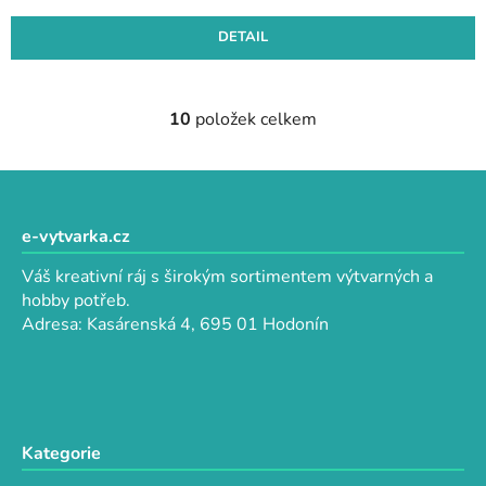
DETAIL
10
položek celkem
O
v
l
Z
á
á
d
p
e-vytvarka.cz
a
a
c
Váš kreativní ráj s širokým sortimentem výtvarných a
t
í
hobby potřeb.
p
í
Adresa: Kasárenská 4, 695 01 Hodonín
r
v
k
y
v
Kategorie
ý