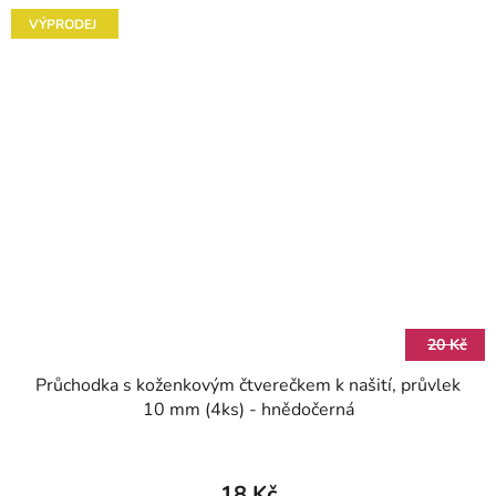
VÝPRODEJ
20 Kč
Průchodka s koženkovým čtverečkem k našití, průvlek
10 mm (4ks) - hnědočerná
18 Kč