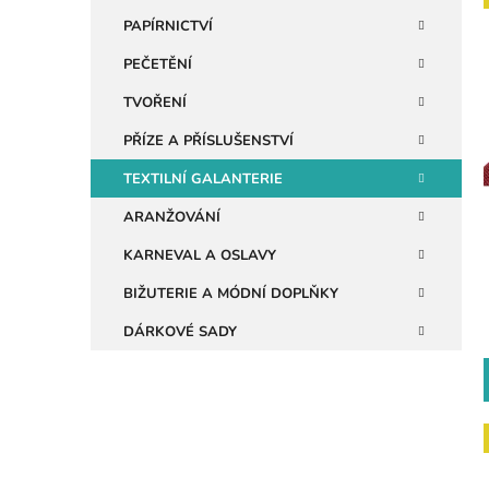
n
PAPÍRNICTVÍ
e
PEČETĚNÍ
i
l
TVOŘENÍ
PŘÍZE A PŘÍSLUŠENSTVÍ
TEXTILNÍ GALANTERIE
ARANŽOVÁNÍ
KARNEVAL A OSLAVY
BIŽUTERIE A MÓDNÍ DOPLŇKY
DÁRKOVÉ SADY