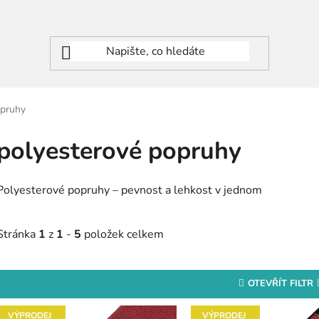
opruhy
polyesterové popruhy
Polyesterové popruhy – pevnost a lehkost v jednom
Stránka
1
z
1
-
5
položek celkem
OTEVŘÍT FILTR
V
VÝPRODEJ
VÝPRODEJ