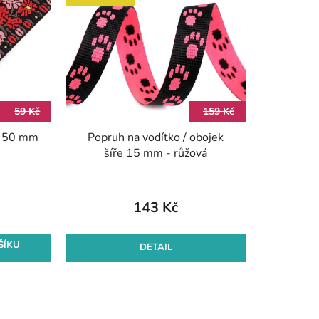
p
r
o
d
u
k
59 Kč
159 Kč
t
ře 50 mm
Popruh na vodítko / obojek
ů
šíře 15 mm - růžová
143 Kč
ŠÍKU
DETAIL