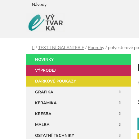
Přejít
Návody
na
obsah
Domů
/
TEXTILNÍ GALANTERIE
/
Popruhy
/
polyesterové p
P
K
Přeskočit
NOVINKY
a
kategorie
o
t
VÝPRODEJ
s
e
t
DÁRKOVÉ POUKAZY
g
r
o
GRAFIKA
a
r
KERAMIKA
i
n
e
n
KRESBA
í
MALBA
p
OSTATNÍ TECHNIKY
a