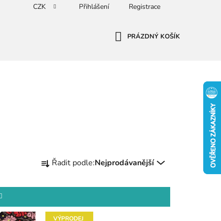
CZK
Přihlášení
Registrace
PRÁZDNÝ KOŠÍK
NÁKUPNÍ
KOŠÍK
Ř
Řadit podle:
Nejprodávanější
a
z
e
n
í
VÝPRODEJ