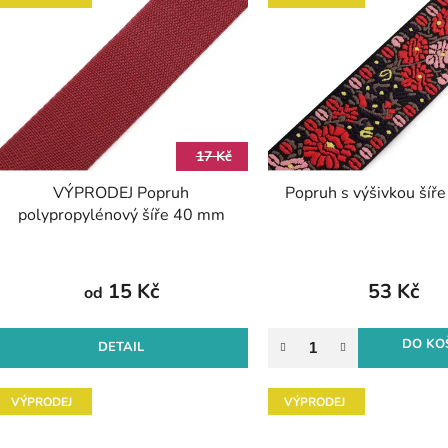
ý
p
s
p
r
17 Kč
o
VÝPRODEJ Popruh
Popruh s výšivkou ší
d
polypropylénový šíře 40 mm
u
k
t
15 Kč
53 Kč
od
ů
DO KO
DETAIL
VÝPRODEJ
VÝPRODEJ