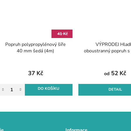
41 Kč
Popruh polypropylénový šíře
VÝPRODEJ Hlad
40 mm šedá (4m)
oboustranný popruh s
šíře 25 mm
37 Kč
52 Kč
od
DO KOŠÍKU
DETAIL
O
v
l
á
d
ie
Informace