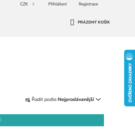
CZK
Přihlášení
Registrace
PRÁZDNÝ KOŠÍK
NÁKUPNÍ
KOŠÍK
Ř
Řadit podle:
Nejprodávanější
a
z
e
n
í