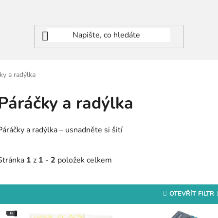
ky a radýlka
Páráčky a radýlka
Páráčky a radýlka – usnadněte si šití
Stránka
1
z
1
-
2
položek celkem
OTEVŘÍT FILTR
V