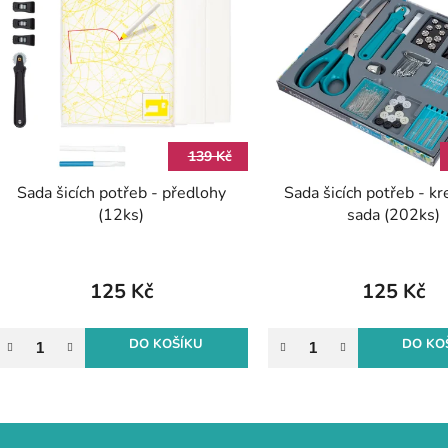
ý
p
s
p
r
139 Kč
o
Sada šicích potřeb - předlohy
Sada šicích potřeb - kr
d
(12ks)
sada (202ks)
u
k
t
125 Kč
125 Kč
ů
DO KOŠÍKU
DO KO
O
v
l