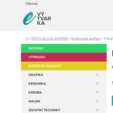
Přejít
Návody
na
obsah
Domů
/
TEXTILNÍ GALANTERIE
/
Krejčovské potřeby
/
Páráč
P
K
Přeskočit
NOVINKY
a
kategorie
o
t
VÝPRODEJ
s
e
t
DÁRKOVÉ POUKAZY
g
r
o
GRAFIKA
a
r
KERAMIKA
i
n
e
n
KRESBA
í
MALBA
p
OSTATNÍ TECHNIKY
a