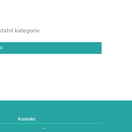
tatní kategorie.
DU
Kontakt
objednavky@e-vytvarka.cz