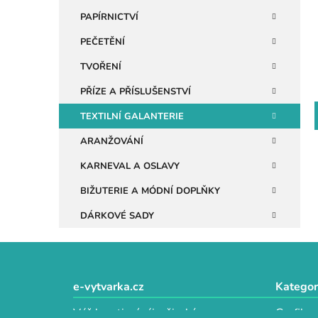
n
PAPÍRNICTVÍ
e
PEČETĚNÍ
l
TVOŘENÍ
PŘÍZE A PŘÍSLUŠENSTVÍ
TEXTILNÍ GALANTERIE
ARANŽOVÁNÍ
KARNEVAL A OSLAVY
BIŽUTERIE A MÓDNÍ DOPLŇKY
DÁRKOVÉ SADY
Z
á
e-vytvarka.cz
Kategor
p
Váš kreativní ráj s širokým
Grafika