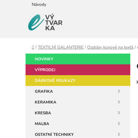
Přejít
Návody
na
obsah
Domů
/
TEXTILNÍ GALANTERIE
/
Ozdoby kovové na textil
/
P
K
Přeskočit
NOVINKY
a
kategorie
o
t
VÝPRODEJ
s
e
t
DÁRKOVÉ POUKAZY
g
r
o
GRAFIKA
a
r
KERAMIKA
i
n
e
n
KRESBA
í
MALBA
p
OSTATNÍ TECHNIKY
a