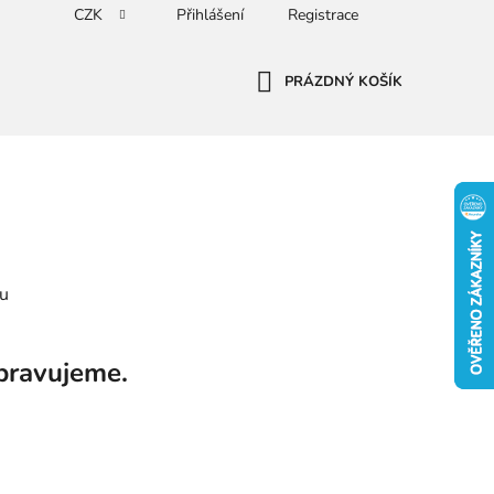
CZK
Přihlášení
Registrace
PRÁZDNÝ KOŠÍK
NÁKUPNÍ
KOŠÍK
nu
pravujeme.