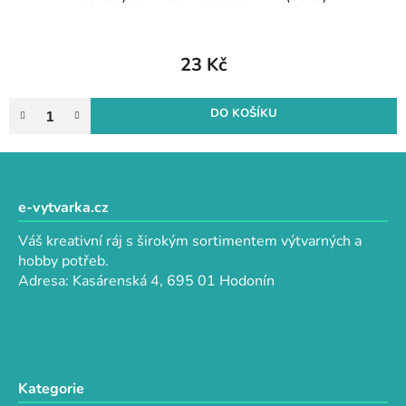
23 Kč
DO KOŠÍKU
Z
á
p
e-vytvarka.cz
a
Váš kreativní ráj s širokým sortimentem výtvarných a
t
hobby potřeb.
í
Adresa: Kasárenská 4, 695 01 Hodonín
Kategorie