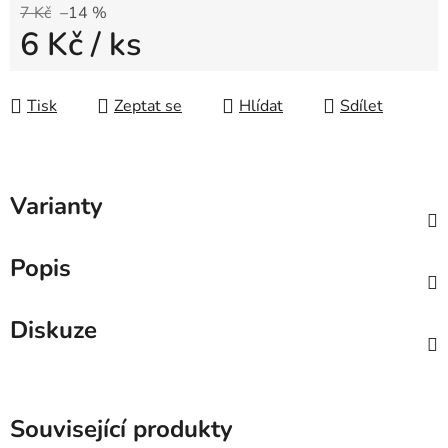
7 Kč
–14 %
6 Kč
/ ks
Měrná cena:
Tisk
Zeptat se
Hlídat
Sdílet
Varianty
Popis
Diskuze
Související produkty