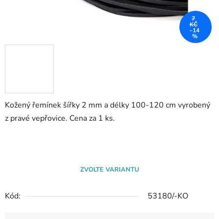
7
KČ
–14
%
Kožený řemínek šířky 2 mm a délky 100-120 cm vyrobený
z pravé vepřovice. Cena za 1 ks.
ZVOLTE VARIANTU
Kód:
53180/-KO