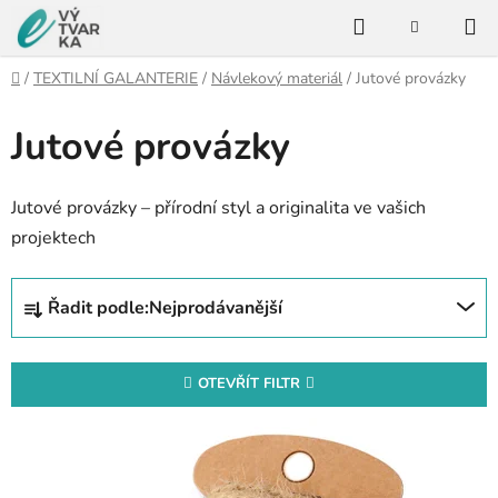
Přejít
Hledat
na
NÁKUPNÍ
KOŠÍK
obsah
Domů
/
TEXTILNÍ GALANTERIE
/
Návlekový materiál
/
Jutové provázky
Jutové provázky
Jutové provázky – přírodní styl a originalita ve vašich
projektech
Ř
Řadit podle:
Nejprodávanější
a
z
e
OTEVŘÍT FILTR
n
V
í
ý
p
p
r