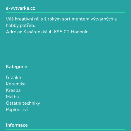
á
d
p
e-vytvarka.cz
a
a
c
Váš kreativní ráj s širokým sortimentem výtvarných a
t
í
hobby potřeb.
p
í
Adresa: Kasárenská 4, 695 01 Hodonín
r
v
k
y
v
Kategorie
ý
p
Grafika
i
Keramika
s
Kresba
u
Malba
Ostatní techniky
Papírnictví
Informace