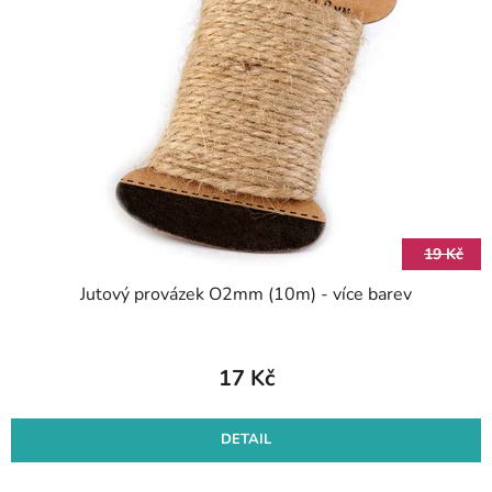
i
o
s
d
p
u
r
k
o
t
d
ů
u
k
t
19 Kč
ů
Jutový provázek O2mm (10m) - více barev
17 Kč
DETAIL