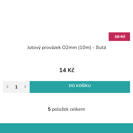
16 Kč
Jutový provázek O2mm (10m) - žlutá
14 Kč
DO KOŠÍKU
5
položek celkem
O
v
l
Z
á