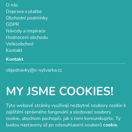
O nás
Doprava a platba
Obchodní podmínky
GDPR
Návody a inspirace
Hodnocení obchodu
Velkoobchod
Kontakt
Kontakt
objednavky@e-vytvarka.cz
+420 725 657 656
+420 776 848 482
MY JSME COOKIES!
Facebook
Tyto webové stránky využívají nezbytné soubory cookie k
zajištění správného fungování a sledovací soubory
cookie, abychom pochopili, jak s nimi komunikujete. Ty
Velkoobchod s korálky a komponenty
Tvořit je radost
budou nastaveny až po odsouhlasení souborů
cookie
.