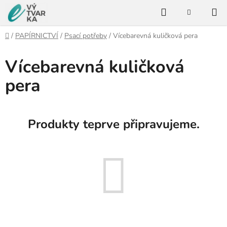
Přejít
Hledat
na
NÁKUPNÍ
KOŠÍK
obsah
Domů
/
PAPÍRNICTVÍ
/
Psací potřeby
/
Vícebarevná kuličková pera
Vícebarevná kuličková
pera
Produkty teprve připravujeme.