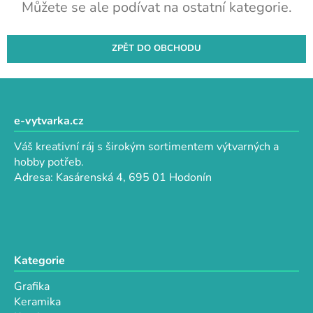
Můžete se ale podívat na ostatní kategorie.
ZPĚT DO OBCHODU
Z
á
p
e-vytvarka.cz
a
Váš kreativní ráj s širokým sortimentem výtvarných a
t
hobby potřeb.
í
Adresa: Kasárenská 4, 695 01 Hodonín
Kategorie
Grafika
Keramika