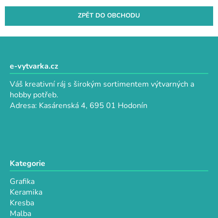
ZPĚT DO OBCHODU
Z
á
p
e-vytvarka.cz
a
Váš kreativní ráj s širokým sortimentem výtvarných a
t
hobby potřeb.
í
Adresa: Kasárenská 4, 695 01 Hodonín
Kategorie
Grafika
Keramika
Kresba
Malba