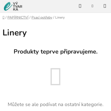
Přejít
Hledat
na
NÁKUPNÍ
KOŠÍK
obsah
Domů
/
PAPÍRNICTVÍ
/
Psací potřeby
/
Linery
Linery
Produkty teprve připravujeme.
Můžete se ale podívat na ostatní kategorie.