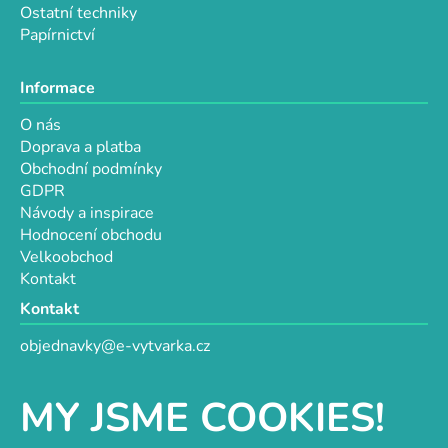
Ostatní techniky
Papírnictví
Informace
O nás
Doprava a platba
Obchodní podmínky
GDPR
Návody a inspirace
Hodnocení obchodu
Velkoobchod
Kontakt
Kontakt
objednavky@e-vytvarka.cz
+420 725 657 656
+420 776 848 482
MY JSME COOKIES!
Facebook