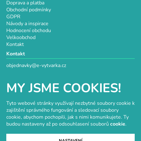
Doprava a platba
Obchodní podmínky
GDPR
Návody a inspirace
Hodnocení obchodu
Velkoobchod
Kontakt
Kontakt
objednavky@e-vytvarka.cz
+420 725 657 656
+420 776 848 482
MY JSME COOKIES!
Facebook
Tyto webové stránky využívají nezbytné soubory cookie k
zajištění správného fungování a sledovací soubory
cookie, abychom pochopili, jak s nimi komunikujete. Ty
Velkoobchod s korálky a komponenty
Tvořit je radost
budou nastaveny až po odsouhlasení souborů
cookie
.
NASTAVENÍ