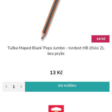
r
k
o
t
d
ů
u
k
t
14 Kč
ů
Tužka Maped Black´Peps Jumbo - tvrdost HB (číslo 2),
bez pryže
13 Kč
DO KOŠÍKU