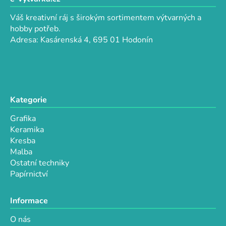
p
a
a
c
Váš kreativní ráj s širokým sortimentem výtvarných a
t
í
hobby potřeb.
p
í
Adresa: Kasárenská 4, 695 01 Hodonín
r
v
k
y
v
Kategorie
ý
p
Grafika
i
Keramika
s
Kresba
u
Malba
Ostatní techniky
Papírnictví
Informace
O nás