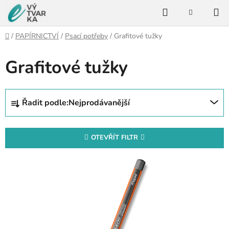
Přejít
Hledat
na
NÁKUPNÍ
KOŠÍK
obsah
Domů
/
PAPÍRNICTVÍ
/
Psací potřeby
/
Grafitové tužky
Grafitové tužky
Ř
Řadit podle:
Nejprodávanější
a
z
e
OTEVŘÍT FILTR
n
V
í
ý
p
p
r
i
o
s
d
p
u