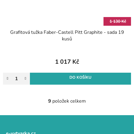
1 130 Kč
Grafitová tužka Faber-Castell Pitt Graphite - sada 19
kusů
1 017 Kč
DO KOŠÍKU
9
položek celkem
O
v
l
Z
á
á
d
e-vytvarka.cz