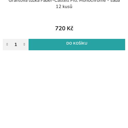
Grafitová tužka Faber-Castell Pitt Monochrome - sada
12 kusů
720 Kč
DO KOŠÍKU