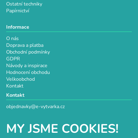
Ostatní techniky
Papírnictví
Informace
O nás
Doprava a platba
Obchodní podmínky
GDPR
Návody a inspirace
Hodnocení obchodu
Velkoobchod
Kontakt
Kontakt
objednavky@e-vytvarka.cz
+420 725 657 656
+420 776 848 482
MY JSME COOKIES!
Facebook