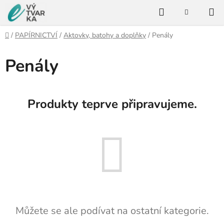
Přejít
Hledat
na
NÁKUPNÍ
KOŠÍK
obsah
Domů
/
PAPÍRNICTVÍ
/
Aktovky, batohy a doplňky
/
Penály
Penály
Produkty teprve připravujeme.
Můžete se ale podívat na ostatní kategorie.