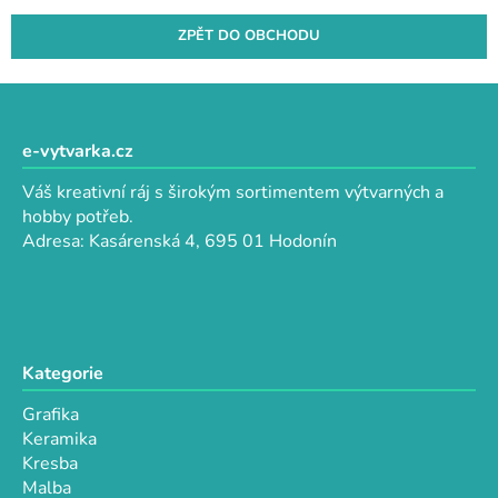
ZPĚT DO OBCHODU
Z
á
p
e-vytvarka.cz
a
Váš kreativní ráj s širokým sortimentem výtvarných a
t
hobby potřeb.
í
Adresa: Kasárenská 4, 695 01 Hodonín
Kategorie
Grafika
Keramika
Kresba
Malba