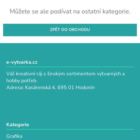
Můžete se ale podívat na ostatní kategorie.
ZPĚT DO OBCHODU
Z
á
p
e-vytvarka.cz
a
Váš kreativní ráj s širokým sortimentem výtvarných a
t
hobby potřeb.
í
Adresa: Kasárenská 4, 695 01 Hodonín
Kategorie
Grafika